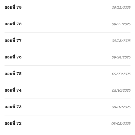
ตอนที่ 79
09/28/2025
ตอนที่ 78
09/25/2025
ตอนที่ 77
09/25/2025
ตอนที่ 76
09/24/2025
ตอนที่ 75
09/22/2025
ตอนที่ 74
08/10/2025
ตอนที่ 73
08/07/2025
ตอนที่ 72
08/05/2025