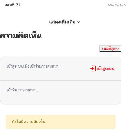
ตอนที่ 71
08/01/2025
ตอนที่ 70
07/30/2025
แสดงเพิ่มเติม
ความคิดเห็น
ตอนที่ 69
06/30/2025
ใหม่ที่สุด
ไม่มีความคิดเห็น
จัดเรียงตาม
ตอนที่ 68
06/25/2025
เข้าสู่ระบบเพื่อเข้าร่วมการสนทนา
ตอนที่ 67
เข้าสู่ระบบ
06/23/2025
ตอนที่ 66
06/06/2025
เข้าร่วมการสนทนา...
ตอนที่ 65
06/05/2025
ตอนที่ 64
05/28/2025
ยังไม่มีความคิดเห็น