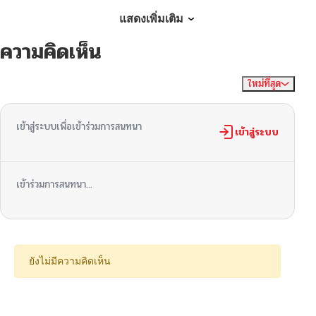
ตอนที่ 396
05/23/2026
แสดงเพิ่มเติม
ความคิดเห็น
ตอนที่ 395
05/23/2026
ใหม่ที่สุด
ไม่มีความคิดเห็น
จัดเรียงตาม
ตอนที่ 394
05/23/2026
เข้าสู่ระบบเพื่อเข้าร่วมการสนทนา
ตอนที่ 393
เข้าสู่ระบบ
05/23/2026
ตอนที่ 392
05/23/2026
เข้าร่วมการสนทนา...
ตอนที่ 391
05/23/2026
ตอนที่ 390
05/23/2026
ยังไม่มีความคิดเห็น
ตอนที่ 389
05/23/2026