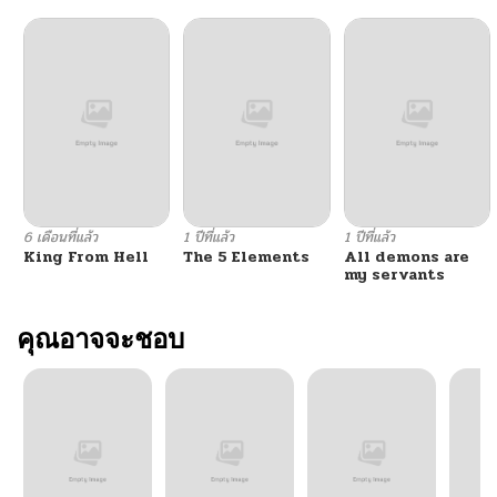
ตอนที่ 133
12/10/2025
ตอนที่ 132
12/10/2025
ตอนที่ 131
11/24/2025
ตอนที่ 130
11/24/2025
6 เดือนที่แล้ว
1 ปีที่แล้ว
1 ปีที่แล้ว
King From Hell
The 5 Elements
All demons are
ตอนที่ 129
11/24/2025
my servants
ตอนที่ 128
คุณอาจจะชอบ
10/31/2025
ตอนที่ 127
10/31/2025
ตอนที่ 126
10/31/2025