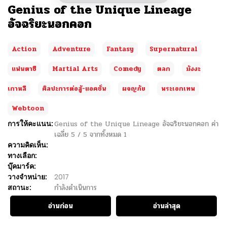
Genius of the Unique Lineage
อัจฉริยะนอกคอก
Action
Adventure
Fantasy
Supernatural
แฟนตาซี
Martial Arts
Comedy
ตลก
มังงะ
เกาหลี
ศิลปะการต่อสู้-แอคชั่น
ผจญภัย
พระเอกเทพ
Webtoon
การให้คะแนน:
Genius of the Unique Lineage อัจฉริยะนอกคอก
ค่า
เฉลี่ย
5
/
5
จากทั้งหมด
1
ความคิดเห็น:
ทางเลือก:
บุ๊คมาร์ค:
วางจำหน่าย:
2017
สถานะ:
กำลังดำเนินการ
อ่านก่อน
อ่านล่าสุด