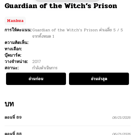
Guardian of the Witch’s Prison
Manhua
การให้คะแนน:
Guardian of the Witch’s Prison
ค่าเฉลี่ย
5
/
5
จากทั้งหมด
1
ความคิดเห็น:
ทางเลือก:
บุ๊คมาร์ค:
วางจำหน่าย:
2017
สถานะ:
กำลังดำเนินการ
อ่านก่อน
อ่านล่าสุด
บท
ตอนที่ 89
06/21/2026
ตอนที่ 88
06/21/2026