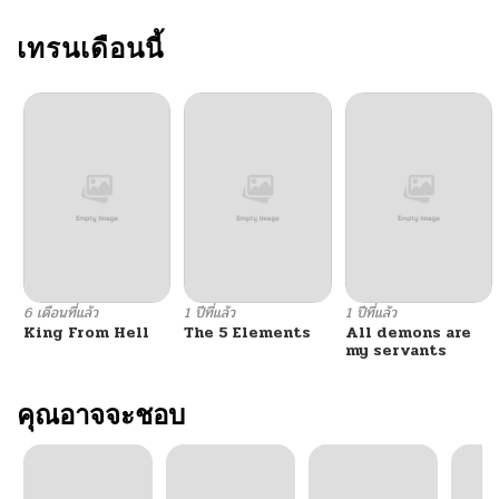
ตอนที่ 71
เทรนเดือนนี้
06/03/2026
ตอนที่ 70
06/03/2026
ตอนที่ 69
06/03/2026
ตอนที่ 68
06/03/2026
ตอนที่ 67
06/03/2026
6 เดือนที่แล้ว
1 ปีที่แล้ว
1 ปีที่แล้ว
King From Hell
The 5 Elements
All demons are
ตอนที่ 66
06/03/2026
my servants
ตอนที่ 65
คุณอาจจะชอบ
06/03/2026
ตอนที่ 64
06/03/2026