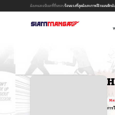
มังงะและอนิเมะที่ชื่นชอบ
ร้อนแรงที่สุด
มังงะเกาหลี
โรแมนติก
มั
ห
H
Ma
การใ