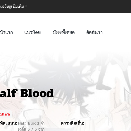
งงะจีน
ดูเพิ่มเติม
น้าแรก
แนวมังงะ
มังงะทั้งหมด
ติดต่อเรา
alf Blood
nhwa
ห้คะแนน:
Half Blood
ค่า
ความคิดเห็น:
เฉลี่ย
5
/
5
จาก