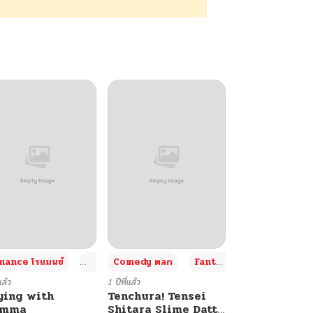
+4
+4
+3
ance โรแมนซ์
Adult ผู้ใหญ่
Comedy ตลก
Fantasy แฟนตาซี
แล้ว
1 ปีที่แล้ว
ying with
Tenchura! Tensei
umma
Shitara Slime Datta