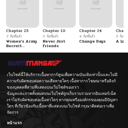
ตอนที่ 57
11/27/2025
ตอนที่ 56
11/27/2025
Chapter 23
Chapter 10
Chapter 24
Chapt
ตอนที่ 55
11/27/2025
3 วันที่แล้ว
5 วันที่แล้ว
4 วันที่แล้ว
5 วันที่แ
Women’s Army
Never Just
Change Days
A Luc
Recruit
Friends
ตอนที่ 54
11/27/2025
Training
Center
ตอนที่ 53
11/27/2025
เว็บไซต์นี้ให้บริการเนื้อหาการ์ตูนเพื่อความบันเทิงเท่านั้นและไม่มี
ตอนที่ 52
10/05/2025
ความรับผิดชอบต่อความเสียหายใดๆ เนื้อหาการโฆษณาหรือลิงก์
ของบุคคลที่สามที่แสดงบนเว็บไซต์ของเรา
ข้อมูลและภาพทั้งหมดบนเว็บไซต์ถูกเก็บรวบรวมจากอินเทอร์เน็ต
ตอนที่ 51
10/02/2025
เราไม่รับผิดชอบต่อเนื้อหาใดๆ หากคุณหรือองค์กรของคุณมีปัญหา
ใดๆ ที่เกี่ยวข้องกับเนื้อหาที่แสดงบนเว็บไซต์ กรุณาติดต่อเราเพื่อ
ตอนที่ 50
09/24/2025
จัดการ
หน้าแรก
ตอนที่ 49
09/24/2025