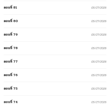
ตอนที่ 81
05/27/2026
ตอนที่ 80
05/27/2026
ตอนที่ 79
05/27/2026
ตอนที่ 78
05/27/2026
ตอนที่ 77
05/27/2026
ตอนที่ 76
05/27/2026
ตอนที่ 75
05/27/2026
ตอนที่ 74
05/27/2026