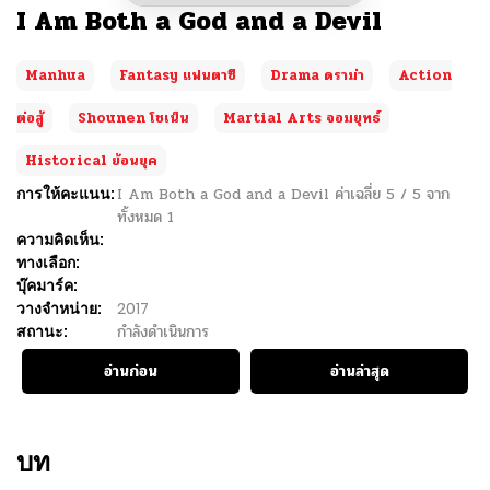
I Am Both a God and a Devil
Manhua
Fantasy แฟนตาซี
Drama ดราม่า
Action
ต่อสู้
Shounen โชเน็น
Martial Arts จอมยุทธ์
Historical ย้อนยุค
การให้คะแนน:
I Am Both a God and a Devil
ค่าเฉลี่ย
5
/
5
จาก
ทั้งหมด
1
ความคิดเห็น:
ทางเลือก:
บุ๊คมาร์ค:
วางจำหน่าย:
2017
สถานะ:
กำลังดำเนินการ
อ่านก่อน
อ่านล่าสุด
บท