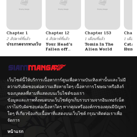
Chapter 1
Chapter 12
Chapter 153
Chapt
2 สัปดาห์ที่แล้ว
4 สัปดาห์ที่แล้ว
1 เดือนที่แล้ว
1 เดือนที
ประกาศจากทางเว็บ
Your Head’s
Tomin In The
Catac
Fallen off
Alien World
Hunte
Again
An Ex
Point
เว็บไซต์นี้ให้บริการเนื้อหาการ์ตูนเพื่อความบันเทิงเท่านั้นและไม่มี
ความรับผิดชอบต่อความเสียหายใดๆ เนื้อหาการโฆษณาหรือลิงก์
ของบุคคลที่สามที่แสดงบนเว็บไซต์ของเรา
ข้อมูลและภาพทั้งหมดบนเว็บไซต์ถูกเก็บรวบรวมจากอินเทอร์เน็ต
เราไม่รับผิดชอบต่อเนื้อหาใดๆ หากคุณหรือองค์กรของคุณมีปัญหา
ใดๆ ที่เกี่ยวข้องกับเนื้อหาที่แสดงบนเว็บไซต์ กรุณาติดต่อเราเพื่อ
จัดการ
หน้าแรก