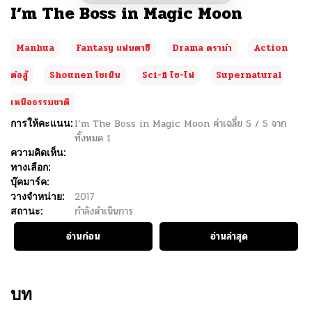
I’m The Boss in Magic Moon
Manhua
Fantasy แฟนตาซี
Drama ดราม่า
Action
ต่อสู้
Shounen โชเน็น
Sci-fi ไซ-ไฟ
Supernatural
เหนือธรรมชาติ
การให้คะแนน:
I’m The Boss in Magic Moon
ค่าเฉลี่ย
5
/
5
จาก
ทั้งหมด
1
ความคิดเห็น:
ทางเลือก:
บุ๊คมาร์ค:
วางจำหน่าย:
2017
สถานะ:
กำลังดำเนินการ
อ่านก่อน
อ่านล่าสุด
บท