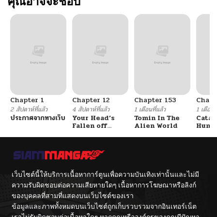
คุณอาจจะชอบ
ตอนที่ 40
12/02/2024
ตอนที่ 39
12/02/2024
ตอนที่ 38
12/02/2024
Chapter 1
Chapter 12
Chapter 153
Chapt
ตอนที่ 37
12/02/2024
2 สัปดาห์ที่แล้ว
4 สัปดาห์ที่แล้ว
1 เดือนที่แล้ว
1 เดือนที
ประกาศจากทางเว็บ
Your Head’s
Tomin In The
Catac
Fallen off
Alien World
Hunte
ตอนที่ 37
12/02/2024
Again
An Ex
Point
ตอนที่ 36
11/08/2024
เว็บไซต์นี้ให้บริการเนื้อหาการ์ตูนเพื่อความบันเทิงเท่านั้นและไม่มี
ตอนที่ 35
12/02/2024
ความรับผิดชอบต่อความเสียหายใดๆ เนื้อหาการโฆษณาหรือลิงก์
ของบุคคลที่สามที่แสดงบนเว็บไซต์ของเรา
ข้อมูลและภาพทั้งหมดบนเว็บไซต์ถูกเก็บรวบรวมจากอินเทอร์เน็ต
ตอนที่ 34
12/02/2024
เราไม่รับผิดชอบต่อเนื้อหาใดๆ หากคุณหรือองค์กรของคุณมีปัญหา