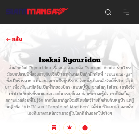
กลับ
Isekai Ryouridou
อ่านIsekai Ryouridou เรื่องย่อ ตัวเอกคือ Tsurumi Asuta นักเรียน
มัธยมปลายปีที่สองอายุสิบเจ็ดปี เขาทำงานเป็นกุ๊กฝึกหัดที่ “Tsurumi-ya”
ซึ่งเป็นร้านอาหารที่พ่อของเขาเป็นผู้บริหาร วันหนึ่งเกิดเพลิงไหม้ขึ้นใน “สึรุมิ
ยะ” เพื่อเห็นแก่มีดอันเป็นที่รักของบิดา (แบบญี่ปุ่น ซานโตกุ โฮโชว) เขาจึงวิ่ง
เข้าไปหยิบมันขึ้นมาและจบลงด้วยเหตุนี้เอง ก่อนที่เขาจะรู้ตัว เขาก็ตื่นขึ้นสู่
สภาพแวดล้อมที่ไม่รู้จัก จากนั้นเขาก็ถูกโจมตีโดยสัตว์ร้ายที่คล้ายกับหมูป่า แต่ผู้
หญิงชื่อ ‘Ai=Fâ’ จาก “People of Morihen” ได้ช่วยชีวิตเขาไว้ ตอนนั้น
เองที่เขาตระหนักว่าเขาอยู่ในโลกที่ต่างออกไปจริงๆ