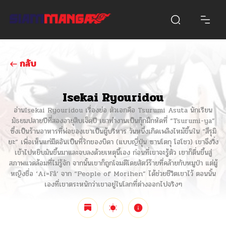
กลับ
Isekai Ryouridou
อ่านIsekai Ryouridou เรื่องย่อ ตัวเอกคือ Tsurumi Asuta นักเรียน
มัธยมปลายปีที่สองอายุสิบเจ็ดปี เขาทำงานเป็นกุ๊กฝึกหัดที่ “Tsurumi-ya”
ซึ่งเป็นร้านอาหารที่พ่อของเขาเป็นผู้บริหาร วันหนึ่งเกิดเพลิงไหม้ขึ้นใน “สึรุมิ
ยะ” เพื่อเห็นแก่มีดอันเป็นที่รักของบิดา (แบบญี่ปุ่น ซานโตกุ โฮโชว) เขาจึงวิ่ง
เข้าไปหยิบมันขึ้นมาและจบลงด้วยเหตุนี้เอง ก่อนที่เขาจะรู้ตัว เขาก็ตื่นขึ้นสู่
สภาพแวดล้อมที่ไม่รู้จัก จากนั้นเขาก็ถูกโจมตีโดยสัตว์ร้ายที่คล้ายกับหมูป่า แต่ผู้
หญิงชื่อ ‘Ai=Fâ’ จาก “People of Morihen” ได้ช่วยชีวิตเขาไว้ ตอนนั้น
เองที่เขาตระหนักว่าเขาอยู่ในโลกที่ต่างออกไปจริงๆ