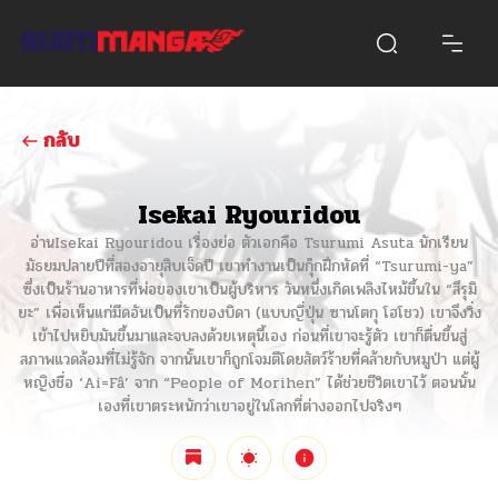
กลับ
Isekai Ryouridou
อ่านIsekai Ryouridou เรื่องย่อ ตัวเอกคือ Tsurumi Asuta นักเรียน
มัธยมปลายปีที่สองอายุสิบเจ็ดปี เขาทำงานเป็นกุ๊กฝึกหัดที่ “Tsurumi-ya”
ซึ่งเป็นร้านอาหารที่พ่อของเขาเป็นผู้บริหาร วันหนึ่งเกิดเพลิงไหม้ขึ้นใน “สึรุมิ
ยะ” เพื่อเห็นแก่มีดอันเป็นที่รักของบิดา (แบบญี่ปุ่น ซานโตกุ โฮโชว) เขาจึงวิ่ง
เข้าไปหยิบมันขึ้นมาและจบลงด้วยเหตุนี้เอง ก่อนที่เขาจะรู้ตัว เขาก็ตื่นขึ้นสู่
สภาพแวดล้อมที่ไม่รู้จัก จากนั้นเขาก็ถูกโจมตีโดยสัตว์ร้ายที่คล้ายกับหมูป่า แต่ผู้
หญิงชื่อ ‘Ai=Fâ’ จาก “People of Morihen” ได้ช่วยชีวิตเขาไว้ ตอนนั้น
เองที่เขาตระหนักว่าเขาอยู่ในโลกที่ต่างออกไปจริงๆ