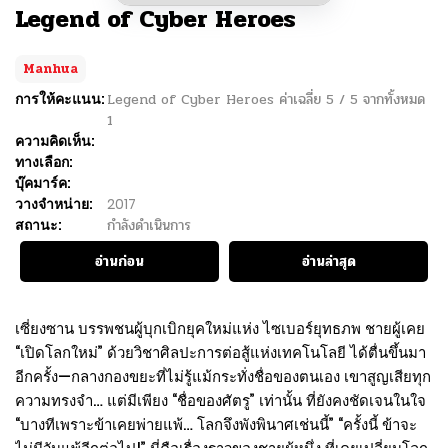
Legend of Cyber Heroes
Manhua
การให้คะแนน:
Legend of Cyber Heroes
ค่าเฉลี่ย
5
/
5
จากทั้งหมด
1
ความคิดเห็น:
ทางเลือก:
บุ๊คมาร์ค:
วางจำหน่าย:
2017
สถานะ:
กำลังดำเนินการ
อ่านก่อน
อ่านล่าสุด
เซี่ยงซาน บรรพชนผู้บุกเบิกยุคใหม่แห่ง ไซเบอร์ยุทธภพ ชายผู้เคย
“เปิดโลกใหม่” ด้วยวิชาศิลปะการต่อสู้แห่งเทคโนโลยี ได้ตื่นขึ้นมา
อีกครั้ง—กลางกองขยะที่ไม่รู้แม้กระทั่งชื่อของตนเอง เขาสูญเสียทุก
ความทรงจำ… แต่มีเพียง “ชื่อของศัตรู” เท่านั้น ที่ยังคงชัดเจนในใจ
“บางทีเพราะข้าเคยพ่ายแพ้… โลกจึงพังพินาศเช่นนี้” “ครั้งนี้ ข้าจะ