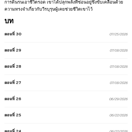
การดิ้นรนเอาชีวิตรอด เขาได้ปลุกพลังที่ซ่อนอยู่ซึ่งขับเคลื่อนด้วย
ความทรงจำเกี่ยวกับวีรบุรุษผู้เคยช่วยชีวิตเขาไว้
บท
ตอนที่ 30
07/25/2026
ตอนที่ 29
07/18/2026
ตอนที่ 28
07/18/2026
ตอนที่ 27
07/18/2026
ตอนที่ 26
06/29/2026
ตอนที่ 25
06/22/2026
ตอนที่ 24
06/22/2026