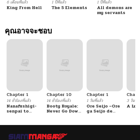
6 เดือนที่แล้ว
1 ปีที่แล้ว
1 ปีที่แล้ว
King From Hell
The 5 Elements
All demons are
ตอนที่ 7
05/31/2026
my servants
ตอนที่ 6
คุณอาจจะชอบ
05/31/2026
ตอนที่ 5
05/31/2026
ตอนที่ 4
05/31/2026
ตอนที่ 3
05/31/2026
Chapter 1
Chapter 10
Chapter 1
Chapt
ตอนที่ 2
05/31/2026
14 ชั่วโมงที่แล้ว
14 ชั่วโมงที่แล้ว
1 วันที่แล้ว
3 วันที่แ
Nanafushigi-
Booty Royale:
Ore Seijo ~Ore
A Luc
senpai to
Never Go Down
ga Seijo de
ตอนที่ 1
05/31/2026
Tetsujin-kun
Without A
Omae Akuyaku
Fight!
Reijou Saikyou
Tag Otome
Game Kanzen
Kouryaku