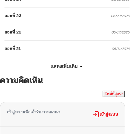
ตอนที่ 23
06/22/2026
ตอนที่ 22
06/17/2026
ตอนที่ 21
06/11/2026
ตอนที่ 20
05/31/2026
แสดงเพิ่มเติม
ความคิดเห็น
ตอนที่ 19
05/31/2026
ใหม่ที่สุด
ไม่มีความคิดเห็น
จัดเรียงตาม
ตอนที่ 18
05/31/2026
เข้าสู่ระบบเพื่อเข้าร่วมการสนทนา
ตอนที่ 17
เข้าสู่ระบบ
05/31/2026
ตอนที่ 16
05/31/2026