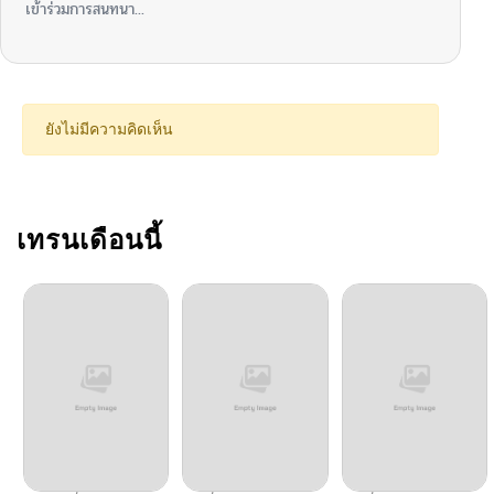
เข้าร่วมการสนทนา...
ตอนที่ 15
05/31/2026
ตอนที่ 14
05/31/2026
ยังไม่มีความคิดเห็น
ตอนที่ 13
05/31/2026
ตอนที่ 12
เทรนเดือนนี้
05/31/2026
ตอนที่ 11
05/31/2026
ตอนที่ 10
05/31/2026
ตอนที่ 9
05/31/2026
ตอนที่ 8
05/31/2026