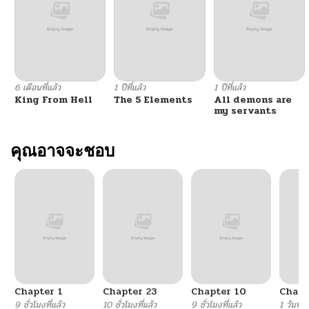
ตอนที่ 99
01/12/2026
ตอนที่ 98
01/12/2026
6 เดือนที่แล้ว
1 ปีที่แล้ว
1 ปีที่แล้ว
King From Hell
The 5 Elements
All demons are
ตอนที่ 97
01/12/2026
my servants
ตอนที่ 96
คุณอาจจะชอบ
01/12/2026
ตอนที่ 95
01/12/2026
ตอนที่ 94
01/12/2026
ตอนที่ 93
01/12/2026
Chapter 1
Chapter 23
Chapter 10
Chapt
ตอนที่ 92
08/29/2025
9 ชั่วโมงที่แล้ว
10 ชั่วโมงที่แล้ว
9 ชั่วโมงที่แล้ว
1 วันที่แ