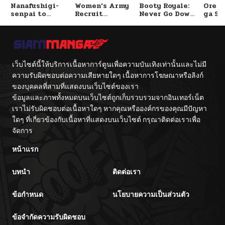
Nanafushigi-
Women’s Army
Booty Royale:
Ore S
senpai to
Recruit
Never Go Down
ga Se
ตอนที่ 91
08/29/2025
Tetsujin-kun
Training
Without A
Omae
Center
Fight!
Reijo
Tag 
Game
ตอนที่ 90
08/29/2025
Kour
Itash
เว็บไซต์นี้ให้บริการเนื้อหาการ์ตูนเพื่อความบันเทิงเท่านั้นและไม่มี
ตอนที่ 89
08/02/2025
ความรับผิดชอบต่อความเสียหายใดๆ เนื้อหาการโฆษณาหรือลิงก์
ของบุคคลที่สามที่แสดงบนเว็บไซต์ของเรา
ข้อมูลและภาพทั้งหมดบนเว็บไซต์ถูกเก็บรวบรวมจากอินเทอร์เน็ต
ตอนที่ 88
07/31/2025
เราไม่รับผิดชอบต่อเนื้อหาใดๆ หากคุณหรือองค์กรของคุณมีปัญหา
ใดๆ ที่เกี่ยวข้องกับเนื้อหาที่แสดงบนเว็บไซต์ กรุณาติดต่อเราเพื่อ
ตอนที่ 87
07/30/2025
จัดการ
หน้าแรก
ตอนที่ 86
07/30/2025
บทนำ
ติดต่อเรา
ตอนที่ 85
07/08/2025
ข้อกำหนด
นโยบายความเป็นส่วนตัว
ตอนที่ 84
06/28/2025
ข้อจำกัดความรับผิดชอบ