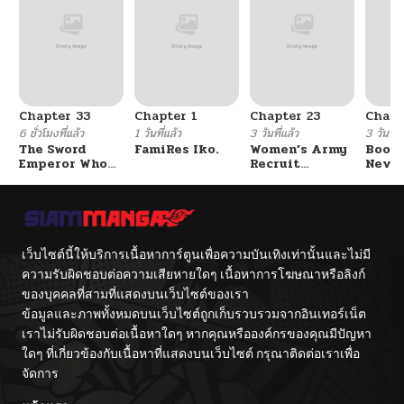
ตอนที่ 86
10/21/2025
ตอนที่ 85
10/21/2025
Chapter 33
Chapter 1
Chapter 23
Chapt
ตอนที่ 84
10/21/2025
6 ชั่วโมงที่แล้ว
1 วันที่แล้ว
3 วันที่แล้ว
3 วันที่แ
The Sword
FamiRes Iko.
Women’s Army
Booty
Emperor Who
Recruit
Never
ตอนที่ 83
10/21/2025
Surpasses His
Training
With
Previous Life
Center
Fight
จักรพรรดิเทพดาบ
ผงาดเหนือชาติภพ
ตอนที่ 82
10/21/2025
เว็บไซต์นี้ให้บริการเนื้อหาการ์ตูนเพื่อความบันเทิงเท่านั้นและไม่มี
ตอนที่ 81
10/21/2025
ความรับผิดชอบต่อความเสียหายใดๆ เนื้อหาการโฆษณาหรือลิงก์
ของบุคคลที่สามที่แสดงบนเว็บไซต์ของเรา
ข้อมูลและภาพทั้งหมดบนเว็บไซต์ถูกเก็บรวบรวมจากอินเทอร์เน็ต
ตอนที่ 80
10/21/2025
เราไม่รับผิดชอบต่อเนื้อหาใดๆ หากคุณหรือองค์กรของคุณมีปัญหา
ใดๆ ที่เกี่ยวข้องกับเนื้อหาที่แสดงบนเว็บไซต์ กรุณาติดต่อเราเพื่อ
ตอนที่ 79
10/21/2025
จัดการ