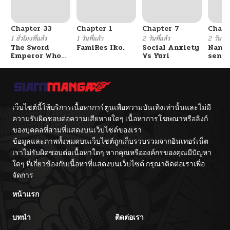
ตอนที่ 33
09/15/2025
Chapter 33
Chapter 1
Chapter 7
Chapt
ตอนที่ 32
09/15/2025
1 ชั่วโมงที่แล้ว
1 วันที่แล้ว
2 วันที่แล้ว
2 วันที่แ
The Sword
FamiRes Iko.
Social Anxiety
Nanaf
Emperor Who
Vs Yuri
senpa
ตอนที่ 31
09/15/2025
Surpasses His
Tetsu
Previous Life
จักรพรรดิเทพดาบ
ผงาดเหนือชาติภพ
ตอนที่ 30
09/15/2025
เว็บไซต์นี้ให้บริการเนื้อหาการ์ตูนเพื่อความบันเทิงเท่านั้นและไม่มี
ตอนที่ 29
09/15/2025
ความรับผิดชอบต่อความเสียหายใดๆ เนื้อหาการโฆษณาหรือลิงก์
ของบุคคลที่สามที่แสดงบนเว็บไซต์ของเรา
ข้อมูลและภาพทั้งหมดบนเว็บไซต์ถูกเก็บรวบรวมจากอินเทอร์เน็ต
ตอนที่ 28
09/15/2025
เราไม่รับผิดชอบต่อเนื้อหาใดๆ หากคุณหรือองค์กรของคุณมีปัญหา
ใดๆ ที่เกี่ยวข้องกับเนื้อหาที่แสดงบนเว็บไซต์ กรุณาติดต่อเราเพื่อ
ตอนที่ 27
09/15/2025
จัดการ
หน้าแรก
ตอนที่ 26
09/15/2025
บทนำ
ติดต่อเรา