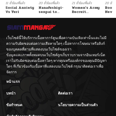
11 ชั่วโมงที่แล้ว
20 ชั่วโมงที่แล้ว
21 ชั่วโมงที่แล้ว
20 ชั่วโม
Social Anxiety
Nanafushigi-
Women’s Army
Booty
Vs Yuri
senpai to
Recruit
Never
Tetsujin-kun
Training
With
Center
Fight
เว็บไซต์นี้ให้บริการเนื้อหาการ์ตูนเพื่อความบันเทิงเท่านั้นและไม่มี
ความรับผิดชอบต่อความเสียหายใดๆ เนื้อหาการโฆษณาหรือลิงก์
ของบุคคลที่สามที่แสดงบนเว็บไซต์ของเรา
ข้อมูลและภาพทั้งหมดบนเว็บไซต์ถูกเก็บรวบรวมจากอินเทอร์เน็ต
เราไม่รับผิดชอบต่อเนื้อหาใดๆ หากคุณหรือองค์กรของคุณมีปัญหา
ใดๆ ที่เกี่ยวข้องกับเนื้อหาที่แสดงบนเว็บไซต์ กรุณาติดต่อเราเพื่อ
จัดการ
หน้าแรก
บทนำ
ติดต่อเรา
ข้อกำหนด
นโยบายความเป็นส่วนตัว