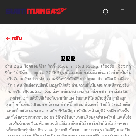
กลับ
RRR
อ่าน RRR ร็อคแอนด์โรล ริกกี้ (Rock ‘n’ Roll Ricky) เรื่องย่อ : อิวามากุ
ริกิทาโร่ ปีนี้เขาอายุครบ 27 ปีบริบูรณ์แล้ว แต่ก็ยังไม่มีอาชีพอะไรทำที่เป็นชิน
เป็นอันเลยสักอย่าง พ่อแม่ของริกิทาโร่เสียชีวิต ไปหมดแล้ว เหลือเพียงพี่สาว
อีก 1 คน ที่แต่งงานมีสามีและลูกไปแล้ว ด้วยความที่เป็นคนชอบหนีความจริง
ของชีวิต เป็นคนไม่เอาไหน จึงทำให้แฟนสาวของเขาทิ้งเขาไป เขาจึงไปดื่ม
เหล้าจนเมา แล้วไปมีเรื่องกับพวกนักเลง ในขณะที่โดยยำอยู่นั้น ลูกฮึดลูก
สุดท้ายที่ปล่อยไปโดนพวกนักเลง ทำให้บิ๊กสโตน ธันเดอร์ (โออิชิ ไรตะ) อดีต
แชมเปี้ยนโลกมวยสากล 3 สมัย ที่บังเอิญมานั่งดื่มเหล้าอยู่ที่ร้านเดียวกันเห็น
และทึ่งในความสามารถของเขา ริกิทาโร่พยายามเปลี่ยนลุคตัวเองใหม่ และตั้งใจ
จะเป็นนักดนตรีแนวร็อคแอนด์โรล์มืออาชีพให้ได้ เขาจึงฝึกกีต้าร์อย่ากหนัก
พร้อมเพื่อนรุ่นน้อง อีก 2 คน (อาซาอิ ซึกาสะ และ นากามุระ โคอิจิ) และเปิด