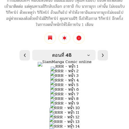
การแสดงเล็กๆ ที่ผับแห่งหนึ่ง จนมีแมวมอง (คุณทาเมจิริ) ของค่ายเพลงดัง
เข้ามาติดต่อ แต่คุณทาเมจิริกลับเลือก อาซาอิ กับ นากามุระ เท่านั้น ไม่ยอมรับ
ริกิทาโร่ ด้วยเหตุว่า ริกิโทโร่ อ้วนเกินไป ทำให้อาซาอิและนากามุระไม่ยอมไป
อยู่ค่ายเพลงดังด้วยถ้าไม่มีริกิทาโร่ คุณทาเมจิริ จึงให้โอกาส ริกิทาโร่ อีกครั้ง
ในการลดน้ำหนักให้ได้ภายใน 1 เดือน
ตอนที่ 48