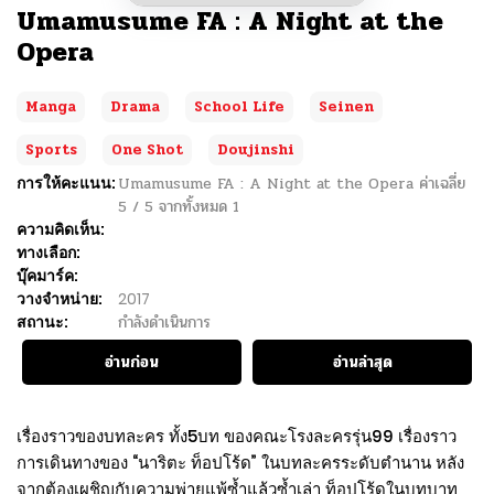
Umamusume FA : A Night at the
Opera
Manga
Drama
School Life
Seinen
Sports
One Shot
Doujinshi
การให้คะแนน:
Umamusume FA : A Night at the Opera
ค่าเฉลี่ย
5
/
5
จากทั้งหมด
1
ความคิดเห็น:
ทางเลือก:
บุ๊คมาร์ค:
วางจำหน่าย:
2017
สถานะ:
กำลังดำเนินการ
อ่านก่อน
อ่านล่าสุด
เรื่องราวของบทละคร ทั้ง5บท ของคณะโรงละครรุ่น99 เรื่องราว
การเดินทางของ “นาริตะ ท็อปโร้ด” ในบทละครระดับตำนาน หลัง
จากต้องเผชิญกับความพ่ายแพ้ซ้ำแล้วซ้ำเล่า ท็อปโร้ดในบทบาท