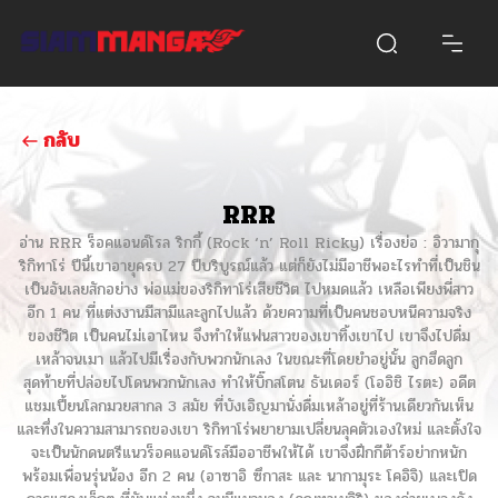
กลับ
RRR
อ่าน RRR ร็อคแอนด์โรล ริกกี้ (Rock ‘n’ Roll Ricky) เรื่องย่อ : อิวามากุ
ริกิทาโร่ ปีนี้เขาอายุครบ 27 ปีบริบูรณ์แล้ว แต่ก็ยังไม่มีอาชีพอะไรทำที่เป็นชิน
เป็นอันเลยสักอย่าง พ่อแม่ของริกิทาโร่เสียชีวิต ไปหมดแล้ว เหลือเพียงพี่สาว
อีก 1 คน ที่แต่งงานมีสามีและลูกไปแล้ว ด้วยความที่เป็นคนชอบหนีความจริง
ของชีวิต เป็นคนไม่เอาไหน จึงทำให้แฟนสาวของเขาทิ้งเขาไป เขาจึงไปดื่ม
เหล้าจนเมา แล้วไปมีเรื่องกับพวกนักเลง ในขณะที่โดยยำอยู่นั้น ลูกฮึดลูก
สุดท้ายที่ปล่อยไปโดนพวกนักเลง ทำให้บิ๊กสโตน ธันเดอร์ (โออิชิ ไรตะ) อดีต
แชมเปี้ยนโลกมวยสากล 3 สมัย ที่บังเอิญมานั่งดื่มเหล้าอยู่ที่ร้านเดียวกันเห็น
และทึ่งในความสามารถของเขา ริกิทาโร่พยายามเปลี่ยนลุคตัวเองใหม่ และตั้งใจ
จะเป็นนักดนตรีแนวร็อคแอนด์โรล์มืออาชีพให้ได้ เขาจึงฝึกกีต้าร์อย่ากหนัก
พร้อมเพื่อนรุ่นน้อง อีก 2 คน (อาซาอิ ซึกาสะ และ นากามุระ โคอิจิ) และเปิด