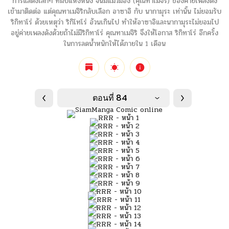
การแสดงเล็กๆ ที่ผับแห่งหนึ่ง จนมีแมวมอง (คุณทาเมจิริ) ของค่ายเพลงดัง
เข้ามาติดต่อ แต่คุณทาเมจิริกลับเลือก อาซาอิ กับ นากามุระ เท่านั้น ไม่ยอมรับ
ริกิทาโร่ ด้วยเหตุว่า ริกิโทโร่ อ้วนเกินไป ทำให้อาซาอิและนากามุระไม่ยอมไป
อยู่ค่ายเพลงดังด้วยถ้าไม่มีริกิทาโร่ คุณทาเมจิริ จึงให้โอกาส ริกิทาโร่ อีกครั้ง
ในการลดน้ำหนักให้ได้ภายใน 1 เดือน
ตอนที่ 84