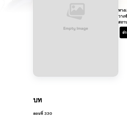
ทางเ
วางจ
สถา
อ่
บท
ตอนที่ 330