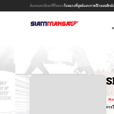
มังงะและอนิเมะที่ชื่นชอบ
ร้อนแรงที่สุด
มังงะเกาหลี
โรแมนติก
มั
ห
S
Ma
การใ