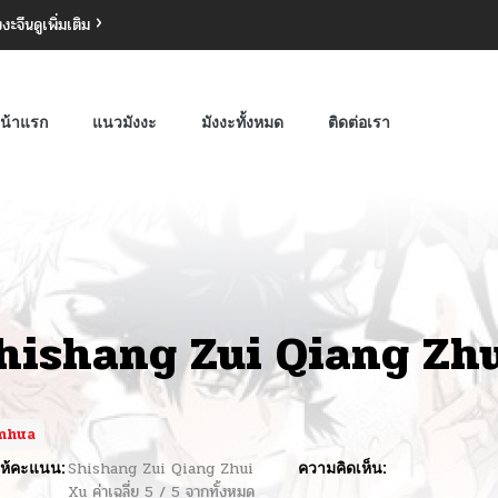
งงะจีน
ดูเพิ่มเติม
น้าแรก
แนวมังงะ
มังงะทั้งหมด
ติดต่อเรา
hishang Zui Qiang Zh
nhua
ห้คะแนน:
Shishang Zui Qiang Zhui
ความคิดเห็น:
Xu
ค่าเฉลี่ย
5
/
5
จากทั้งหมด