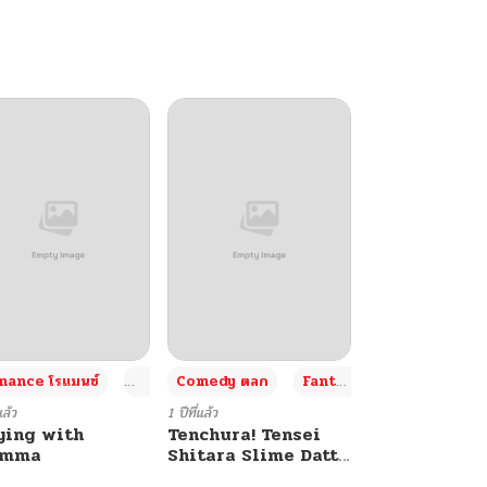
+4
+4
+3
ance โรแมนซ์
Adult ผู้ใหญ่
Comedy ตลก
Fantasy แฟนตาซี
แล้ว
1 ปีที่แล้ว
ying with
Tenchura! Tensei
umma
Shitara Slime Datta
Ken