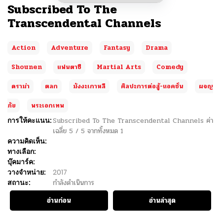
Subscribed To The
Transcendental Channels
Action
Adventure
Fantasy
Drama
Shounen
แฟนตาซี
Martial Arts
Comedy
ดราม่า
ตลก
มังงะเกาหลี
ศิลปะการต่อสู้-แอคชั่น
ผจญ
ภัย
พระเอกเทพ
การให้คะแนน:
Subscribed To The Transcendental Channels
ค่า
เฉลี่ย
5
/
5
จากทั้งหมด
1
ความคิดเห็น:
ทางเลือก:
บุ๊คมาร์ค:
วางจำหน่าย:
2017
สถานะ:
กำลังดำเนินการ
อ่านก่อน
อ่านล่าสุด