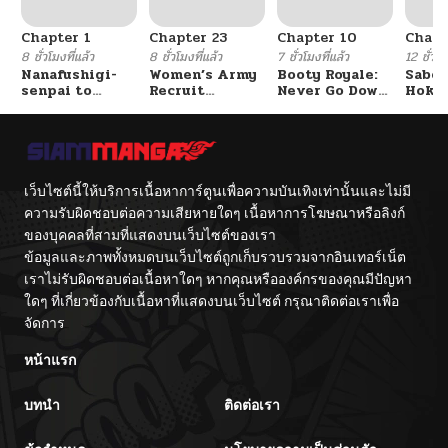
Chapter 1
Chapter 23
Chapter 10
Chapt
ตอนที่ 74
01/13/2026
8 ชั่วโมงที่แล้ว
8 ชั่วโมงที่แล้ว
7 ชั่วโมงที่แล้ว
12 ชั่วโม
Nanafushigi-
Women’s Army
Booty Royale:
Sabor
senpai to
Recruit
Never Go Down
Hoken
ตอนที่ 73
01/13/2026
Tetsujin-kun
Training
Without A
de Do
Center
Fight!
ตอนที่ 72
01/13/2026
เว็บไซต์นี้ให้บริการเนื้อหาการ์ตูนเพื่อความบันเทิงเท่านั้นและไม่มี
ตอนที่ 71
01/13/2026
ความรับผิดชอบต่อความเสียหายใดๆ เนื้อหาการโฆษณาหรือลิงก์
ของบุคคลที่สามที่แสดงบนเว็บไซต์ของเรา
ข้อมูลและภาพทั้งหมดบนเว็บไซต์ถูกเก็บรวบรวมจากอินเทอร์เน็ต
ตอนที่ 70
09/08/2025
เราไม่รับผิดชอบต่อเนื้อหาใดๆ หากคุณหรือองค์กรของคุณมีปัญหา
ใดๆ ที่เกี่ยวข้องกับเนื้อหาที่แสดงบนเว็บไซต์ กรุณาติดต่อเราเพื่อ
ตอนที่ 69
09/08/2025
จัดการ
หน้าแรก
ตอนที่ 68
09/08/2025
บทนำ
ติดต่อเรา
ตอนที่ 67
09/08/2025