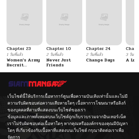
ตอนที่ 46
06/03/2025
ตอนที่ 45
06/03/2025
ตอนที่ 44
06/03/2025
Chapter 23
Chapter 10
Chapter 24
Chapt
ตอนที่ 43
06/03/2025
1 วันที่แล้ว
2 วันที่แล้ว
2 วันที่แล้ว
3 วันที่แ
Women’s Army
Never Just
Change Days
A Luc
Recruit
Friends
ตอนที่ 42
06/03/2025
Training
Center
ตอนที่ 41
06/03/2025
เว็บไซต์นี้ให้บริการเนื้อหาการ์ตูนเพื่อความบันเทิงเท่านั้นและไม่มี
ตอนที่ 40
06/03/2025
ความรับผิดชอบต่อความเสียหายใดๆ เนื้อหาการโฆษณาหรือลิงก์
ของบุคคลที่สามที่แสดงบนเว็บไซต์ของเรา
ข้อมูลและภาพทั้งหมดบนเว็บไซต์ถูกเก็บรวบรวมจากอินเทอร์เน็ต
ตอนที่ 39
06/03/2025
เราไม่รับผิดชอบต่อเนื้อหาใดๆ หากคุณหรือองค์กรของคุณมีปัญหา
ใดๆ ที่เกี่ยวข้องกับเนื้อหาที่แสดงบนเว็บไซต์ กรุณาติดต่อเราเพื่อ
ตอนที่ 38
06/03/2025
จัดการ