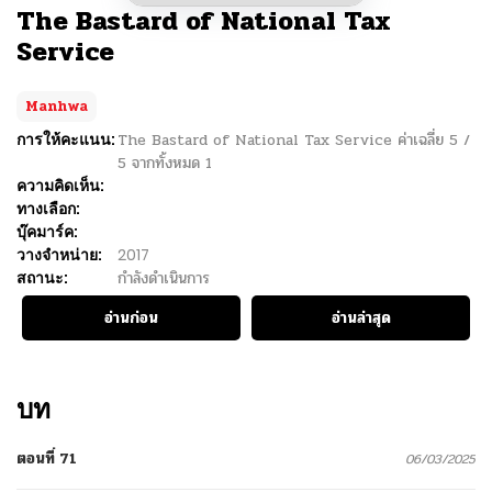
The Bastard of National Tax
Service
Manhwa
การให้คะแนน:
The Bastard of National Tax Service
ค่าเฉลี่ย
5
/
5
จากทั้งหมด
1
ความคิดเห็น:
ทางเลือก:
บุ๊คมาร์ค:
วางจำหน่าย:
2017
สถานะ:
กำลังดำเนินการ
อ่านก่อน
อ่านล่าสุด
บท
ตอนที่ 71
06/03/2025