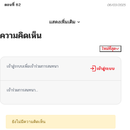
ตอนที่ 62
06/03/2025
ตอนที่ 61
06/03/2025
แสดงเพิ่มเติม
ความคิดเห็น
ตอนที่ 60
06/03/2025
ใหม่ที่สุด
ไม่มีความคิดเห็น
จัดเรียงตาม
ตอนที่ 59
06/03/2025
เข้าสู่ระบบเพื่อเข้าร่วมการสนทนา
ตอนที่ 58
เข้าสู่ระบบ
06/03/2025
ตอนที่ 57
06/03/2025
เข้าร่วมการสนทนา...
ตอนที่ 56
06/03/2025
ตอนที่ 55
06/03/2025
ยังไม่มีความคิดเห็น