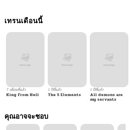
ตอนที่ 80
06/24/2026
ตอนที่ 79
เทรนเดือนนี้
06/24/2026
ตอนที่ 78
03/06/2026
ตอนที่ 77
03/06/2026
ตอนที่ 76
03/06/2026
ตอนที่ 75
02/26/2026
7 เดือนที่แล้ว
1 ปีที่แล้ว
1 ปีที่แล้ว
King From Hell
The 5 Elements
All demons are
ตอนที่ 74
02/26/2026
my servants
ตอนที่ 73
คุณอาจจะชอบ
02/26/2026