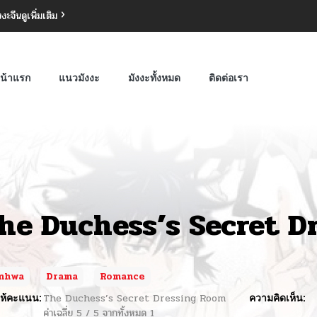
งงะจีน
ดูเพิ่มเติม
น้าแรก
แนวมังงะ
มังงะทั้งหมด
ติดต่อเรา
he Duchess’s Secret D
nhwa
Drama
Romance
ห้คะแนน:
The Duchess’s Secret Dressing Room
ความคิดเห็น:
ค่าเฉลี่ย
5
/
5
จากทั้งหมด
1