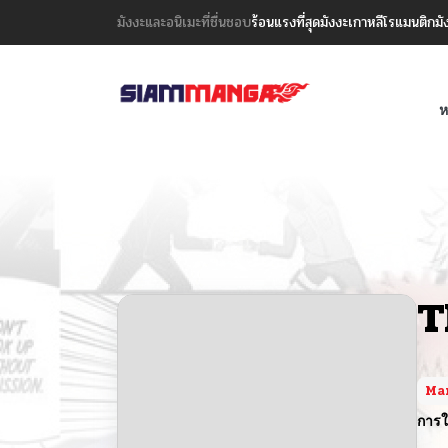
มังงะและอนิเมะที่ชื่นชอบ
ร้อนแรงที่สุด
มังงะเกาหลี
โรแมนติก
มั
ห
T
Ma
การใ