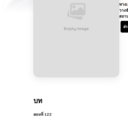
ทางเ
วางจ
สถา
อ่
บท
ตอนที่ 122