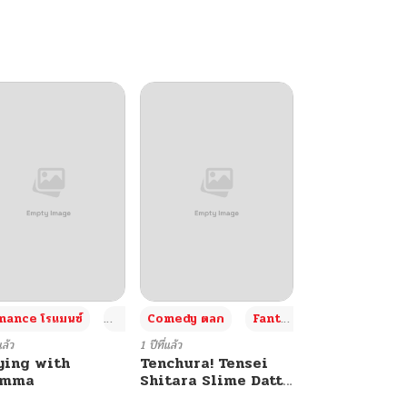
+4
+4
+3
ance โรแมนซ์
Adult ผู้ใหญ่
Comedy ตลก
Fantasy แฟนตาซี
แล้ว
1 ปีที่แล้ว
ying with
Tenchura! Tensei
umma
Shitara Slime Datta
Ken