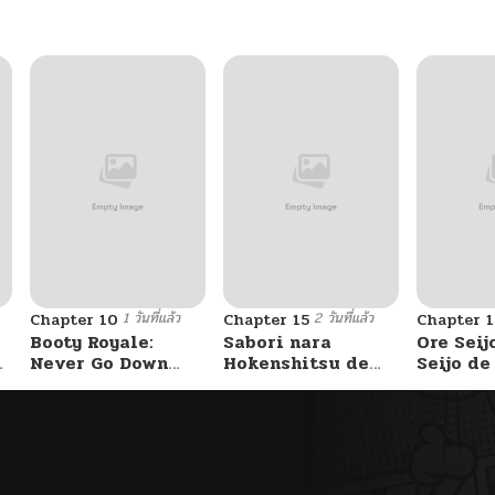
04/02/2025
04/02/2025
04/02/2025
04/02/2025
1 วันที่แล้ว
2 วันที่แล้ว
Chapter 10
Chapter 15
Chapter 1
04/02/2025
Booty Royale:
Sabori nara
Ore Seij
Never Go Down
Hokenshitsu de
Seijo d
Without A Fight!
Douzo?
Akuyaku
04/02/2025
Saikyou
Otome 
Kanzen 
04/02/2025
Itashim