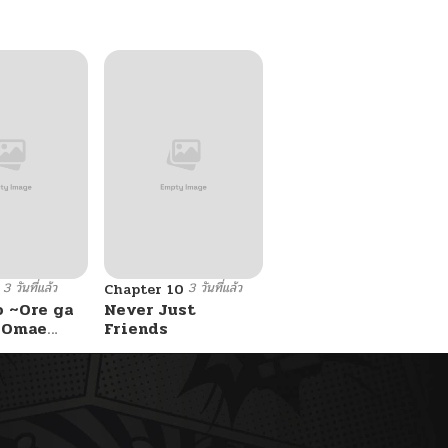
3 วันที่แล้ว
3 วันที่แล้ว
Chapter 10
o ~Ore ga
Never Just
e Omae
Friends
 Reijou
 Tag
Game
Kouryaku
asu wa~