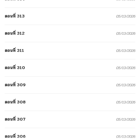
ตอนที่ 313
05/13/2026
ตอนที่ 312
05/13/2026
ตอนที่ 311
05/13/2026
ตอนที่ 310
05/13/2026
ตอนที่ 309
05/13/2026
ตอนที่ 308
05/13/2026
ตอนที่ 307
05/13/2026
ตอนที่ 306
05/13/2026