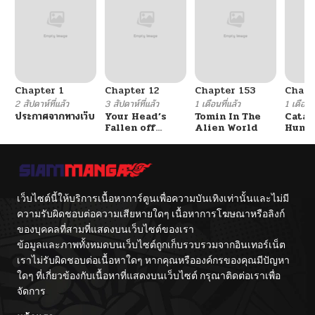
ตอนที่ 289
05/13/2026
ตอนที่ 288
05/13/2026
Chapter 1
Chapter 12
Chapter 153
Chapt
ตอนที่ 287
05/13/2026
2 สัปดาห์ที่แล้ว
3 สัปดาห์ที่แล้ว
1 เดือนที่แล้ว
1 เดือนที
ประกาศจากทางเว็บ
Your Head’s
Tomin In The
Catac
Fallen off
Alien World
Hunte
ตอนที่ 286
05/13/2026
Again
An Ex
Point
ตอนที่ 285
05/13/2026
เว็บไซต์นี้ให้บริการเนื้อหาการ์ตูนเพื่อความบันเทิงเท่านั้นและไม่มี
ตอนที่ 284
05/13/2026
ความรับผิดชอบต่อความเสียหายใดๆ เนื้อหาการโฆษณาหรือลิงก์
ของบุคคลที่สามที่แสดงบนเว็บไซต์ของเรา
ข้อมูลและภาพทั้งหมดบนเว็บไซต์ถูกเก็บรวบรวมจากอินเทอร์เน็ต
ตอนที่ 283
05/13/2026
เราไม่รับผิดชอบต่อเนื้อหาใดๆ หากคุณหรือองค์กรของคุณมีปัญหา
ใดๆ ที่เกี่ยวข้องกับเนื้อหาที่แสดงบนเว็บไซต์ กรุณาติดต่อเราเพื่อ
ตอนที่ 282
05/13/2026
จัดการ