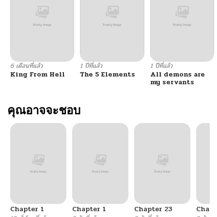
ตอนที่ 41
11/26/2025
ตอนที่ 40
10/22/2025
ตอนที่ 39
10/22/2025
6 เดือนที่แล้ว
1 ปีที่แล้ว
1 ปีที่แล้ว
King From Hell
The 5 Elements
All demons are
ตอนที่ 38
10/10/2025
my servants
ตอนที่ 37
คุณอาจจะชอบ
10/07/2025
ตอนที่ 36
09/09/2025
ตอนที่ 35
09/06/2025
ตอนที่ 34
08/28/2025
Chapter 1
Chapter 1
Chapter 23
Chapt
ตอนที่ 33
08/16/2025