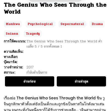
The Genius Who Sees Through the
World
Manhwa
Psychological
Supernatural
Drama
Seinen
Tragedy
การให้คะแนน:
The Genius Who Sees Through the World
ค่า
เฉลี่ย
5
/
5
จากทั้งหมด
1
ความคิดเห็น:
ทางเลือก:
บุ๊คมาร์ค:
วางจำหน่าย:
2017
สถานะ:
กำลังดำเนินการ
อ่านก่อน
อ่านล่าสุด
เรื่องย่อ The Genius Who Sees Through the World ชิน วู
จินถูกลักพาตัวตั้งแต่ยังเป็นเด็กและถูกขังเป็นทาสในโกดังมาแสน
นาน จนกระทั่งวันหนึ่งเขาก็ได้รับการช่วยเหลือ… วูจินสามารถอ่าน