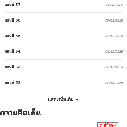
ตอนที่ 57
08/08/2026
ตอนที่ 56
08/08/2026
ตอนที่ 55
06/13/2026
ตอนที่ 54
06/13/2026
ตอนที่ 53
06/13/2026
ตอนที่ 52
06/13/2026
ตอนที่ 51
06/13/2026
แสดงเพิ่มเติม
ความคิดเห็น
ตอนที่ 50
02/15/2026
ใหม่ที่สุด
ไม่มีความคิดเห็น
จัดเรียงตาม