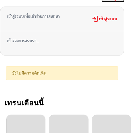
ตอนที่ 49
02/15/2026
เข้าสู่ระบบเพื่อเข้าร่วมการสนทนา
ตอนที่ 48
เข้าสู่ระบบ
01/08/2026
ตอนที่ 47
01/08/2026
เข้าร่วมการสนทนา...
ตอนที่ 46
01/08/2026
ตอนที่ 45
01/08/2026
ยังไม่มีความคิดเห็น
ตอนที่ 44
11/26/2025
ตอนที่ 43
เทรนเดือนนี้
11/26/2025
ตอนที่ 42
11/26/2025