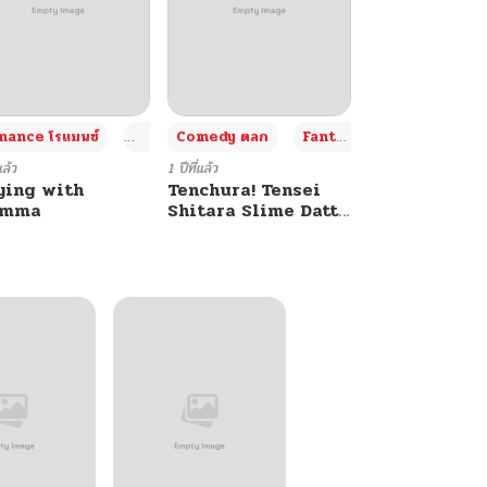
+4
+4
+3
ance โรแมนซ์
Adult ผู้ใหญ่
Comedy ตลก
Fantasy แฟนตาซี
แล้ว
1 ปีที่แล้ว
ying with
Tenchura! Tensei
umma
Shitara Slime Datta
Ken