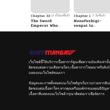
11 ชั่วโมงที่แล้ว
3 วันที่แล้ว
Chapter 33
Chapter 1
The Sword
Nanafushigi-
Emperor Who
senpai to
Surpasses His
Tetsujin-kun
Previous Life
จักรพรรดิเทพดาบ
ผงาดเหนือชาติภพ
เว็บไซต์นี้ให้บริการเนื้อหาการ์ตูนเพื่อความบันเทิงเท่าน
ผิดชอบต่อความเสียหายใดๆ เนื้อหาการโฆษณาหรือลิงก์ข
แสดงบนเว็บไซต์ของเรา
ข้อมูลและภาพทั้งหมดบนเว็บไซต์ถูกเก็บรวบรวมจากอินเท
ผิดชอบต่อเนื้อหาใดๆ หากคุณหรือองค์กรของคุณมีปัญหาใด
เนื้อหาที่แสดงบนเว็บไซต์ กรุณาติดต่อเราเพื่อจัดการ