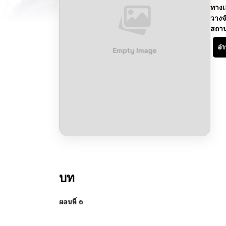
ทางเ
วางจ
สถา
อ่
บท
ตอนที่ 6