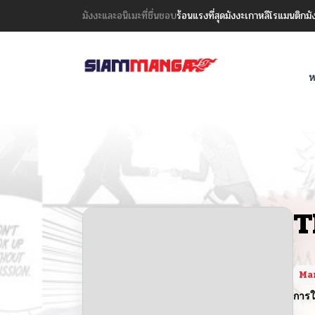
มังงะและอนิเมะที่ชื่นชอบ
ร้อนแรงที่สุด
มังงะเกาหลี
โรแมนติก
มั
ห
T
Ma
การใ