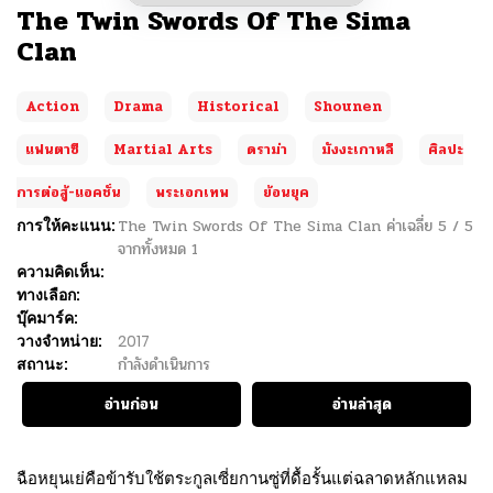
The Twin Swords Of The Sima
Clan
Action
Drama
Historical
Shounen
แฟนตาซี
Martial Arts
ดราม่า
มังงะเกาหลี
ศิลปะ
การต่อสู้-แอคชั่น
พระเอกเทพ
ย้อนยุค
การให้คะแนน:
The Twin Swords Of The Sima Clan
ค่าเฉลี่ย
5
/
5
จากทั้งหมด
1
ความคิดเห็น:
ทางเลือก:
บุ๊คมาร์ค:
วางจำหน่าย:
2017
สถานะ:
กำลังดำเนินการ
อ่านก่อน
อ่านล่าสุด
ฉือหยุนเย่คือข้ารับใช้ตระกูลเซี่ยกานซู่ที่ดื้อรั้นแต่ฉลาดหลักแหลม