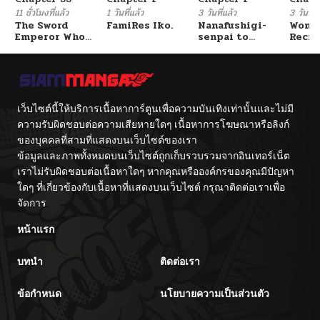
ตอนที่ 26
09/15/2025
11 ชั่วโมงที่แล้ว
1 วันที่แล้ว
3 วันที่แล้ว
3 วันที่แ
The Sword
FamiRes Iko.
Nanafushigi-
Wome
Emperor Who
senpai to
Recru
ตอนที่ 25
09/15/2025
Surpasses His
Tetsujin-kun
Train
Previous Life
Cente
จักรพรรดิเทพดาบ
ผงาดเหนือชาติภพ
ตอนที่ 24
09/15/2025
เว็บไซต์นี้ให้บริการเนื้อหาการ์ตูนเพื่อความบันเทิงเท่านั้นและไม่มี
ตอนที่ 23
09/15/2025
ความรับผิดชอบต่อความเสียหายใดๆ เนื้อหาการโฆษณาหรือลิงก์
ของบุคคลที่สามที่แสดงบนเว็บไซต์ของเรา
ข้อมูลและภาพทั้งหมดบนเว็บไซต์ถูกเก็บรวบรวมจากอินเทอร์เน็ต
ตอนที่ 22
09/15/2025
เราไม่รับผิดชอบต่อเนื้อหาใดๆ หากคุณหรือองค์กรของคุณมีปัญหา
ใดๆ ที่เกี่ยวข้องกับเนื้อหาที่แสดงบนเว็บไซต์ กรุณาติดต่อเราเพื่อ
ตอนที่ 21
10/06/2024
จัดการ
หน้าแรก
ตอนที่ 20
10/06/2024
บทนำ
ติดต่อเรา
ตอนที่ 19
10/06/2024
ข้อกำหนด
นโยบายความเป็นส่วนตัว
ตอนที่ 18
10/06/2024