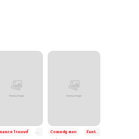
+4
+4
+3
ance โรแมนซ์
Adult ผู้ใหญ่
Comedy ตลก
Fantasy แฟนตาซี