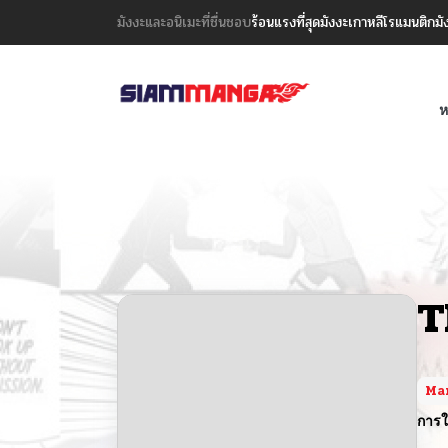
มังงะและอนิเมะที่ชื่นชอบ
ร้อนแรงที่สุด
มังงะเกาหลี
โรแมนติก
มั
ห
T
Ma
การใ