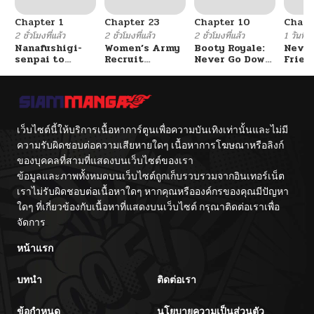
Chapter 1
Chapter 23
Chapter 10
Chapt
ตอนที่ 33
10/12/2025
2 ชั่วโมงที่แล้ว
2 ชั่วโมงที่แล้ว
2 ชั่วโมงที่แล้ว
1 วันที่แ
Nanafushigi-
Women’s Army
Booty Royale:
Never
senpai to
Recruit
Never Go Down
Frien
ตอนที่ 32
10/12/2025
Tetsujin-kun
Training
Without A
Center
Fight!
ตอนที่ 31
10/12/2025
เว็บไซต์นี้ให้บริการเนื้อหาการ์ตูนเพื่อความบันเทิงเท่านั้นและไม่มี
ตอนที่ 30
10/12/2025
ความรับผิดชอบต่อความเสียหายใดๆ เนื้อหาการโฆษณาหรือลิงก์
ของบุคคลที่สามที่แสดงบนเว็บไซต์ของเรา
ข้อมูลและภาพทั้งหมดบนเว็บไซต์ถูกเก็บรวบรวมจากอินเทอร์เน็ต
ตอนที่ 29
10/12/2025
เราไม่รับผิดชอบต่อเนื้อหาใดๆ หากคุณหรือองค์กรของคุณมีปัญหา
ใดๆ ที่เกี่ยวข้องกับเนื้อหาที่แสดงบนเว็บไซต์ กรุณาติดต่อเราเพื่อ
ตอนที่ 28
10/12/2025
จัดการ
หน้าแรก
ตอนที่ 27
10/12/2025
บทนำ
ติดต่อเรา
ตอนที่ 26
10/12/2025
ข้อกำหนด
นโยบายความเป็นส่วนตัว