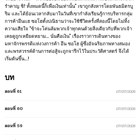
รำคาญ ชิ! ทั้งหมดนี้ก็เพื่อเงินเท่านั้น” เขาถูกสังหารโดยพันธมิตรบู
ริม และได้ย้อนเวลากลับมาในวันที่เขากำลังเรียนรู้การบริหารกลุ่ม
การค้าอึนแฮ ซอโฮตั้งปณิธานว่าจะใช้ชีวิตครั้งที่สองนี้โดยไม่ทิ้ง
ความเสียใจ “ข้าจะโค่นล้มพวกเจ้าทุกคนด้วยสิ่งเดียวกับที่พวกเจ้า
เคยดูถูกเหยียดหยาม… นั่นคือเงิน” เรื่องราวการเดินทางของ
มหาจักรพรรดิแห่งวงการค้า อึน ซอโฮ ผู้ซึ่งอัจฉริยภาพทางสมอง
และพรสวรรค์ด้านการต่อสู้จะถูกจารึกไว้ในประวัติศาสตร์ จึงได้
เริ่มต้นขึ้น…!
บท
ตอนที่ 61
07/07/2026
ตอนที่ 60
07/07/2026
ตอนที่ 59
07/07/2026