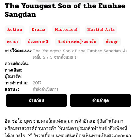
The Youngest Son of the Eunhae
Sangdan
Action
Drama
Historical
Martial Arts
ดราม่า
มังงะเกาหลี
ศิลปะการต่อสู้-แอคชั่น
ย้อนยุค
การให้คะแนน:
The Youngest Son of the Eunhae Sangdan
ค่า
เฉลี่ย
5
/
5
จากทั้งหมด
1
ความคิดเห็น:
ทางเลือก:
บุ๊คมาร์ค:
วางจำหน่าย:
2017
สถานะ:
กำลังดำเนินการ
อ่านก่อน
อ่านล่าสุด
อึน ซอโฮ บุตรชายคนเล็กแห่งกลุ่มการค้าอึนแฮ ผู้ถือกำเนิดมา
พร้อมพรสวรรค์ด้านการค้า “พันธมิตรบูริมกล้าทำกับข้าถึงเพียงนี้
ได้อย่างไร…?” “พวกเบื้องบนของพันธมิตรเห็นท่านเป็นตัวเกะกะน่า