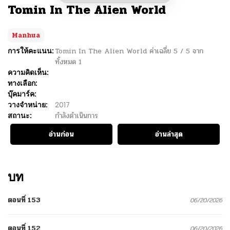
Tomin In The Alien World
Manhua
การให้คะแนน:
Tomin In The Alien World
ค่าเฉลี่ย
5
/
5
จาก
ทั้งหมด
1
ความคิดเห็น:
ทางเลือก:
บุ๊คมาร์ค:
วางจำหน่าย:
2017
สถานะ:
กำลังดำเนินการ
อ่านก่อน
อ่านล่าสุด
บท
ตอนที่ 153
06/20/2026
ตอนที่ 152
06/20/2026