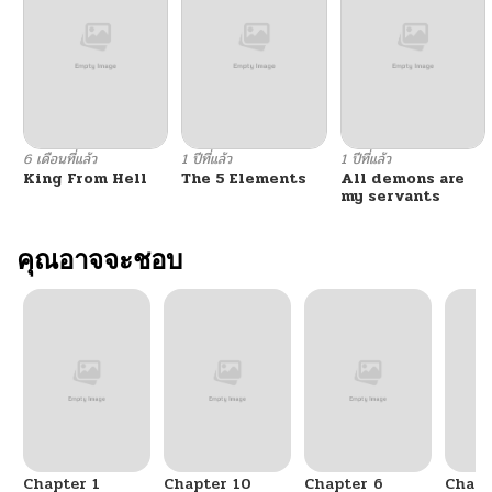
ตอนที่ 74
05/13/2026
ตอนที่ 73
05/13/2026
ตอนที่ 72
05/13/2026
6 เดือนที่แล้ว
1 ปีที่แล้ว
1 ปีที่แล้ว
King From Hell
The 5 Elements
All demons are
ตอนที่ 71
05/13/2026
my servants
ตอนที่ 70
คุณอาจจะชอบ
05/13/2026
ตอนที่ 69
05/13/2026
ตอนที่ 68
05/13/2026
ตอนที่ 67
05/13/2026
Chapter 1
Chapter 10
Chapter 6
Chapt