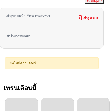
ใหม่ที่สุด
ไม่มีความคิดเห็น
จัดเรียงตาม
ตอนที่ 82
06/03/2026
เข้าสู่ระบบเพื่อเข้าร่วมการสนทนา
ตอนที่ 81
เข้าสู่ระบบ
05/23/2026
ตอนที่ 80
05/22/2026
เข้าร่วมการสนทนา...
ตอนที่ 79
05/22/2026
ตอนที่ 78
05/13/2026
ยังไม่มีความคิดเห็น
ตอนที่ 77
05/13/2026
ตอนที่ 76
เทรนเดือนนี้
05/13/2026
ตอนที่ 75
05/13/2026