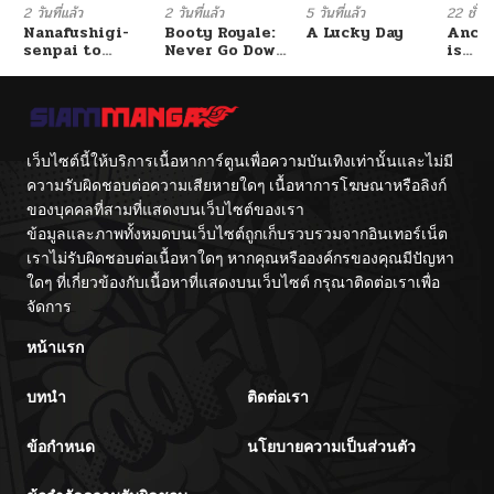
ตอนที่ 66
05/13/2026
2 วันที่แล้ว
2 วันที่แล้ว
5 วันที่แล้ว
22 ชั่วโม
Nanafushigi-
Booty Royale:
A Lucky Day
Ancie
senpai to
Never Go Down
is
ตอนที่ 65
05/13/2026
Tetsujin-kun
Without A
overw
Fight!
ตอนที่ 64
05/13/2026
เว็บไซต์นี้ให้บริการเนื้อหาการ์ตูนเพื่อความบันเทิงเท่านั้นและไม่มี
ตอนที่ 63
05/13/2026
ความรับผิดชอบต่อความเสียหายใดๆ เนื้อหาการโฆษณาหรือลิงก์
ของบุคคลที่สามที่แสดงบนเว็บไซต์ของเรา
ข้อมูลและภาพทั้งหมดบนเว็บไซต์ถูกเก็บรวบรวมจากอินเทอร์เน็ต
ตอนที่ 62
05/13/2026
เราไม่รับผิดชอบต่อเนื้อหาใดๆ หากคุณหรือองค์กรของคุณมีปัญหา
ใดๆ ที่เกี่ยวข้องกับเนื้อหาที่แสดงบนเว็บไซต์ กรุณาติดต่อเราเพื่อ
ตอนที่ 61
05/13/2026
จัดการ
หน้าแรก
ตอนที่ 60
05/13/2026
บทนำ
ติดต่อเรา
ตอนที่ 59
05/13/2026
ข้อกำหนด
นโยบายความเป็นส่วนตัว
ตอนที่ 58
05/13/2026