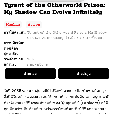
Tyrant of the Otherworld Prison:
My Shadow Can Evolve Infinitely
Manhua
Action
การให้คะแนน:
Tyrant of the Otherworld Prison: My Shadow
Can Evolve Infinitely
ค่าเฉลี่ย
5
/
5
จากทั้งหมด
1
ความคิดเห็น:
ทางเลือก:
บุ๊คมาร์ค:
วางจำหน่าย:
2017
สถานะ:
กำลังดำเนินการ
อ่านก่อน
อ่านล่าสุด
ในปี 2035 รอยแยกสู่ต่างมิติได้ฉีกทำลายการป้องกันของโลก ฝูง
สิ่งมีชีวิตคล้ายแมลงและสัตว์ร้ายบุกทำลายแผ่นดิน และมนุษยชาติ
ต้องดิ้นรนเอาชีวิตรอดด้วยพลังของ “ผู้ปลุกพลัง” (Evolvers) หลี่อี้
ถูกเพื่อนร่วมทีมหักหลังระหว่างการโจมตีของสิ่งมีชีวิตต่างดาวและ