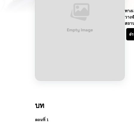
ทางเ
วางจ
สถา
อ่
บท
ตอนที่ 1