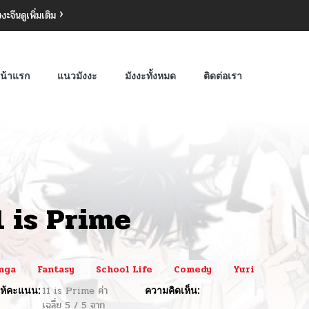
งงะจีน
ดูเพิ่มเติม
น้าแรก
แนวมังงะ
มังงะทั้งหมด
ติดต่อเรา
1 is Prime
nga
Fantasy
School Life
Comedy
Yuri
ห้คะแนน:
11 is Prime
ค่า
ความคิดเห็น:
เฉลี่ย
5
/
5
จาก