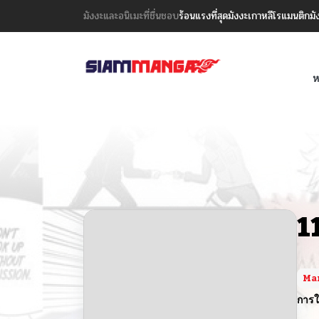
มังงะและอนิเมะที่ชื่นชอบ
ร้อนแรงที่สุด
มังงะเกาหลี
โรแมนติก
มั
ห
1
Ma
การใ