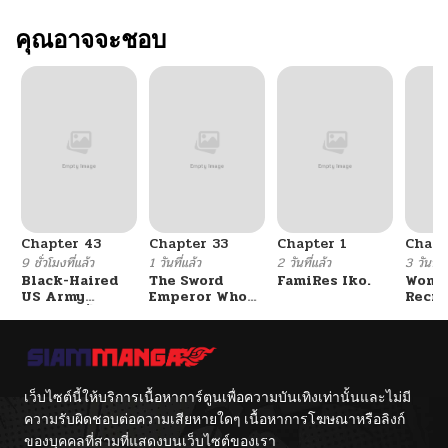
ตอนที่ 105
คุณอาจจะชอบ
06/22/2025
ตอนที่ 104
06/14/2025
ตอนที่ 103
06/07/2025
ตอนที่ 102
06/01/2025
Chapter 43
Chapter 33
Chapter 1
Chapt
ตอนที่ 101
05/24/2025
9 ชั่วโมงที่แล้ว
1 วันที่แล้ว
2 วันที่แล้ว
3 วันที่แ
Black-Haired
The Sword
FamiRes Iko.
Wome
US Army
Emperor Who
Recru
ตอนที่ 100
05/17/2025
General ย้อนเวลา
Surpasses His
Train
มาเป็นจอมพลสหรัฐ
Previous Life
Cente
จักรพรรดิเทพดาบ
ผงาดเหนือชาติภพ
ตอนที่ 99
05/11/2025
เว็บไซต์นี้ให้บริการเนื้อหาการ์ตูนเพื่อความบันเทิงเท่านั้นและไม่มี
ตอนที่ 98
05/04/2025
ความรับผิดชอบต่อความเสียหายใดๆ เนื้อหาการโฆษณาหรือลิงก์
ของบุคคลที่สามที่แสดงบนเว็บไซต์ของเรา