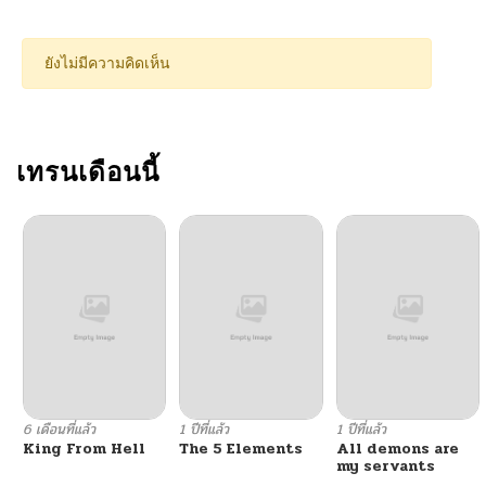
ตอนที่ 113
09/26/2025
ยังไม่มีความคิดเห็น
ตอนที่ 112
09/23/2025
ตอนที่ 111
เทรนเดือนนี้
09/17/2025
ตอนที่ 110
07/26/2025
ตอนที่ 109
07/20/2025
ตอนที่ 108
07/13/2025
ตอนที่ 107
07/05/2025
6 เดือนที่แล้ว
1 ปีที่แล้ว
1 ปีที่แล้ว
King From Hell
The 5 Elements
All demons are
ตอนที่ 106
06/28/2025
my servants