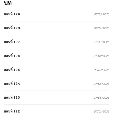
บท
ตอนที่ 129
07/16/2026
ตอนที่ 128
07/14/2026
ตอนที่ 127
07/11/2026
ตอนที่ 126
07/09/2026
ตอนที่ 125
07/07/2026
ตอนที่ 124
07/06/2026
ตอนที่ 123
07/05/2026
ตอนที่ 122
07/01/2026