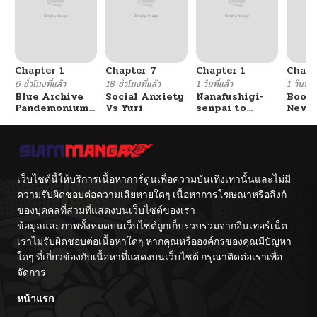
Chapter 1
Chapter 7
Chapter 1
Chapt
6 ชั่วโมงที่แล้ว
18 ชั่วโมงที่แล้ว
1 วันที่แล้ว
1 วันที่แ
Blue Archive
Social Anxiety
Nanafushigi-
Booty
Pandemonium
Vs Yuri
senpai to
Never
Vacation By
Tetsujin-kun
With
Hayashiya
Fight
เว็บไซต์นี้ให้บริการเนื้อหาการ์ตูนเพื่อความบันเทิงเท่านั้นและไม่มี
ความรับผิดชอบต่อความเสียหายใดๆ เนื้อหาการโฆษณาหรือลิงก์
ของบุคคลที่สามที่แสดงบนเว็บไซต์ของเรา
ข้อมูลและภาพทั้งหมดบนเว็บไซต์ถูกเก็บรวบรวมจากอินเทอร์เน็ต
เราไม่รับผิดชอบต่อเนื้อหาใดๆ หากคุณหรือองค์กรของคุณมีปัญหา
ใดๆ ที่เกี่ยวข้องกับเนื้อหาที่แสดงบนเว็บไซต์ กรุณาติดต่อเราเพื่อ
จัดการ
หน้าแรก