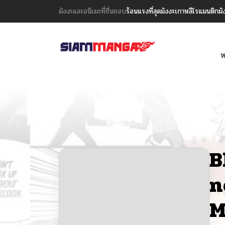
มังงะและอนิเมะที่ชื่นชอบ
ร้อนแรงที่สุด
มังงะเกาหลี
โรแมนติก
มั
ห
B
n
M