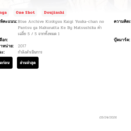
nga
One Shot
Doujinshi
ห้คะแนน:
Blue Archive Kinkyuu Kaigi Yuuka-chan no
ความคิดเ
Pantsu ga Nakunatta Ke By Matsushika
ค่า
เฉลี่ย
5
/
5
จากทั้งหมด
1
ลือก:
บุ๊คมาร์ค:
ำหน่าย:
2017
นะ:
กำลังดำเนินการ
านก่อน
อ่านล่าสุด
05/24/2026