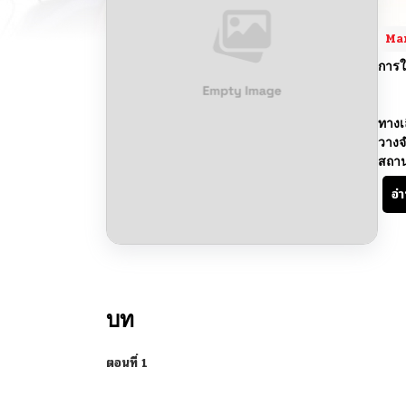
Ma
การใ
ทางเ
วางจ
สถา
อ่
บท
ตอนที่ 1