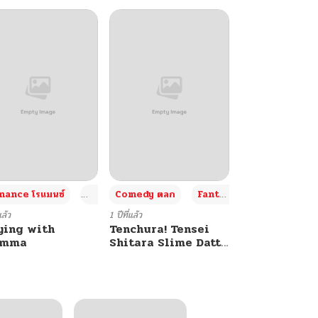
+4
+4
+3
ance โรแมนซ์
Adult ผู้ใหญ่
Comedy ตลก
Fantasy แฟนตาซี
แล้ว
1 ปีที่แล้ว
ying with
Tenchura! Tensei
umma
Shitara Slime Datta
Ken