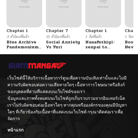
Chapter 1
Chapter 7
Chapter 1
Chapt
3 ชั่วโมงที่แล้ว
15 ชั่วโมงที่แล้ว
1 วันที่แล้ว
1 วันที่แ
Blue Archive
Social Anxiety
Nanafushigi-
Booty
Pandemonium
Vs Yuri
senpai to
Never
Vacation By
Tetsujin-kun
With
Hayashiya
Fight
เว็บไซต์นี้ให้บริการเนื้อหาการ์ตูนเพื่อความบันเทิงเท่านั้นและไม่มี
ความรับผิดชอบต่อความเสียหายใดๆ เนื้อหาการโฆษณาหรือลิงก์
ของบุคคลที่สามที่แสดงบนเว็บไซต์ของเรา
ข้อมูลและภาพทั้งหมดบนเว็บไซต์ถูกเก็บรวบรวมจากอินเทอร์เน็ต
เราไม่รับผิดชอบต่อเนื้อหาใดๆ หากคุณหรือองค์กรของคุณมีปัญหา
ใดๆ ที่เกี่ยวข้องกับเนื้อหาที่แสดงบนเว็บไซต์ กรุณาติดต่อเราเพื่อ
จัดการ
หน้าแรก