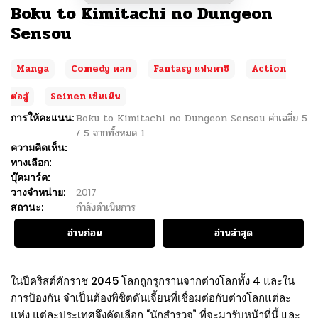
Boku to Kimitachi no Dungeon
Sensou
Manga
Comedy ตลก
Fantasy แฟนตาซี
Action
ต่อสู้
Seinen เซ็นเน็น
การให้คะแนน:
Boku to Kimitachi no Dungeon Sensou
ค่าเฉลี่ย
5
/
5
จากทั้งหมด
1
ความคิดเห็น:
ทางเลือก:
บุ๊คมาร์ค:
วางจำหน่าย:
2017
สถานะ:
กำลังดำเนินการ
อ่านก่อน
อ่านล่าสุด
ในปีคริสต์ศักราช 2045 โลกถูกรุกรานจากต่างโลกทั้ง 4 และใน
การป้องกัน จำเป็นต้องพิชิตดันเจี้ยนที่เชื่อมต่อกับต่างโลกแต่ละ
แห่ง แต่ละประเทศจึงคัดเลือก “นักสำรวจ” ที่จะมารับหน้าที่นี้ และ