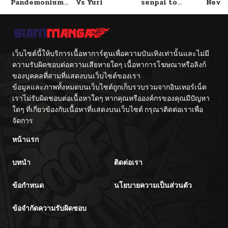
Pandemonium
Vs Yuri
senpai to
Never
Vacation By
Tetsujin-kun
With
Hayashiya
Fight
เว็บไซต์นี้ให้บริการเนื้อหาการ์ตูนเพื่อความบันเทิงเท่านั้นและไม่มี
ความรับผิดชอบต่อความเสียหายใดๆ เนื้อหาการโฆษณาหรือลิงก์
ของบุคคลที่สามที่แสดงบนเว็บไซต์ของเรา
ข้อมูลและภาพทั้งหมดบนเว็บไซต์ถูกเก็บรวบรวมจากอินเทอร์เน็ต
เราไม่รับผิดชอบต่อเนื้อหาใดๆ หากคุณหรือองค์กรของคุณมีปัญหา
ใดๆ ที่เกี่ยวข้องกับเนื้อหาที่แสดงบนเว็บไซต์ กรุณาติดต่อเราเพื่อ
จัดการ
หน้าแรก
บทนำ
ติดต่อเรา
ข้อกำหนด
นโยบายความเป็นส่วนตัว
ข้อจำกัดความรับผิดชอบ