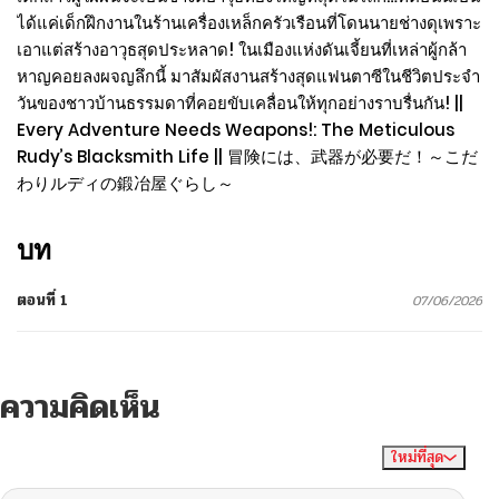
ได้แค่เด็กฝึกงานในร้านเครื่องเหล็กครัวเรือนที่โดนนายช่างดุเพราะ
เอาแต่สร้างอาวุธสุดประหลาด! ในเมืองแห่งดันเจี้ยนที่เหล่าผู้กล้า
หาญคอยลงผจญลึกนี้ มาสัมผัสงานสร้างสุดแฟนตาซีในชีวิตประจำ
วันของชาวบ้านธรรมดาที่คอยขับเคลื่อนให้ทุกอย่างราบรื่นกัน! ||
Every Adventure Needs Weapons!: The Meticulous
Rudy’s Blacksmith Life || 冒険には、武器が必要だ！～こだ
わりルディの鍛冶屋ぐらし～
บท
ตอนที่ 1
07/06/2026
ความคิดเห็น
ใหม่ที่สุด
ไม่มีความคิดเห็น
จัดเรียงตาม