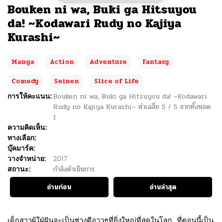
Bouken ni wa, Buki ga Hitsuyou
da! ~Kodawari Rudy no Kajiya
Kurashi~
Manga
Action
Adventure
Fantasy
Comedy
Seinen
Slice of Life
การให้คะแนน:
Bouken ni wa, Buki ga Hitsuyou da! ~Kodawari
Rudy no Kajiya Kurashi~
ค่าเฉลี่ย
5
/
5
จากทั้งหมด
1
ความคิดเห็น:
ทางเลือก:
บุ๊คมาร์ค:
วางจำหน่าย:
2017
สถานะ:
กำลังดำเนินการ
อ่านก่อน
อ่านล่าสุด
เด็กสาวผู้ใฝ่ฝันจะเป็นช่างตีอาวุธที่ยิ่งใหญ่ที่สุดในโลก…ที่ตอนนี้เป็น