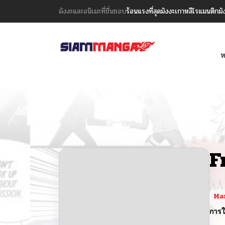
มังงะและอนิเมะที่ชื่นชอบ
ร้อนแรงที่สุด
มังงะเกาหลี
โรแมนติก
มั
ห
F
Ma
การใ