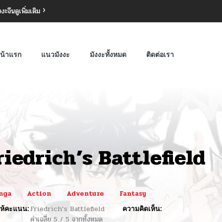
งงะจีน
ดูเพิ่มเติม
น้าแรก
แนวมังงะ
มังงะทั้งหมด
ติดต่อเรา
riedrich’s Battlefield
nga
Action
Adventure
Fantasy
ห้คะแนน:
Friedrich’s Battlefield
ความคิดเห็น:
ค่าเฉลี่ย
5
/
5
จากทั้งหมด