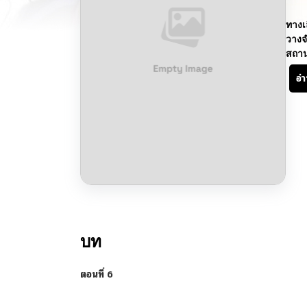
ทางเ
วางจ
สถา
อ่
บท
ตอนที่ 6