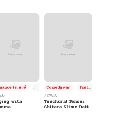
+4
+4
+3
ance โรแมนซ์
Adult ผู้ใหญ่
Comedy ตลก
Fantasy แฟนตาซี
แล้ว
1 ปีที่แล้ว
ying with
Tenchura! Tensei
umma
Shitara Slime Datta
Ken