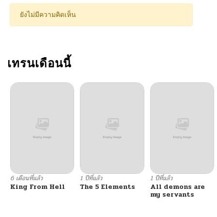
ตอนที่ 96
12/31/2025
ยังไม่มีความคิดเห็น
ตอนที่ 95
12/23/2025
ตอนที่ 94
เทรนเดือนนี้
12/16/2025
ตอนที่ 93
12/10/2025
ตอนที่ 92
12/02/2025
ตอนที่ 91
11/25/2025
ตอนที่ 90
11/18/2025
6 เดือนที่แล้ว
1 ปีที่แล้ว
1 ปีที่แล้ว
King From Hell
The 5 Elements
All demons are
ตอนที่ 89
11/13/2025
my servants