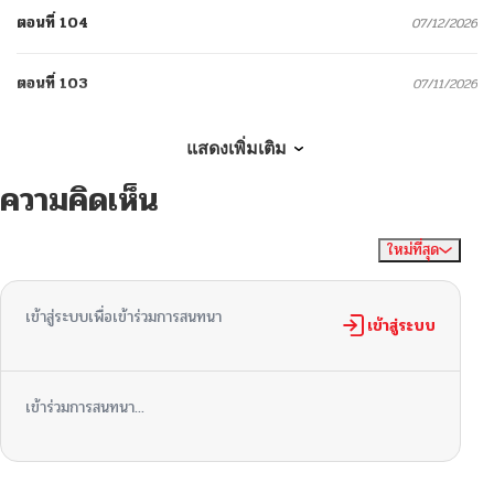
ตอนที่ 104
07/12/2026
ตอนที่ 103
07/11/2026
ตอนที่ 102
07/09/2026
แสดงเพิ่มเติม
ความคิดเห็น
ตอนที่ 101
07/07/2026
ใหม่ที่สุด
ไม่มีความคิดเห็น
จัดเรียงตาม
ตอนที่ 100
01/27/2026
เข้าสู่ระบบเพื่อเข้าร่วมการสนทนา
ตอนที่ 99
เข้าสู่ระบบ
01/20/2026
ตอนที่ 98
01/19/2026
เข้าร่วมการสนทนา...
ตอนที่ 97
01/07/2026