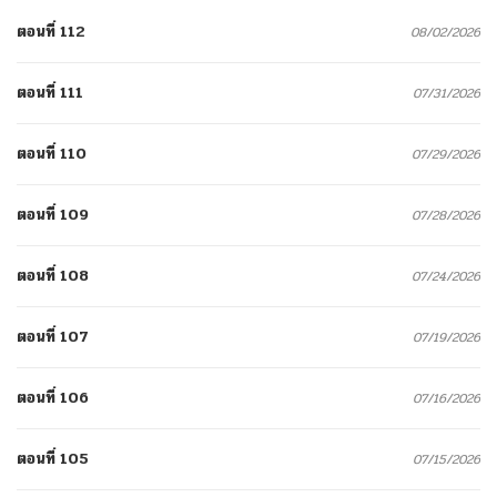
ตอนที่ 112
08/02/2026
ตอนที่ 111
07/31/2026
ตอนที่ 110
07/29/2026
ตอนที่ 109
07/28/2026
ตอนที่ 108
07/24/2026
ตอนที่ 107
07/19/2026
ตอนที่ 106
07/16/2026
ตอนที่ 105
07/15/2026