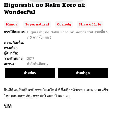
Higurashi no Naku Koro ni:
Wonderful
Manga
Supernatural
Comedy
Slice of Life
การให้คะแนน:
Higurashi no Naku Koro ni: Wonderful
ค่าเฉลี่ย
5
/
5
จากทั้งหมด
1
ความคิดเห็น:
ทางเลือก:
บุ๊คมาร์ค:
วางจำหน่าย:
2017
สถานะ:
กำลังดำเนินการ
อ่านก่อน
อ่านล่าสุด
ยินดีต้อนรับสู่ฮินามิซาวะโฉมใหม่ ที่ซึ่งเสียงหัวเราะและความเศร้า
โศกผสมผสานกัน ภาพปกโดยฮาโนคาเงะ
บท