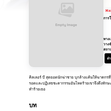
Ma
การใ
ทางเ
วางจ
สถา
อ่
คิลเลอร์ บี สุดยอดนักฆ่าชาย บุกล้างแค้นให้ฆาตกรที่ฆ
รอดและปฏิเสธชะตากรรมอันโหดร้ายเขาจึงดึงทักษะ
ทำร้ายเธอ
บท