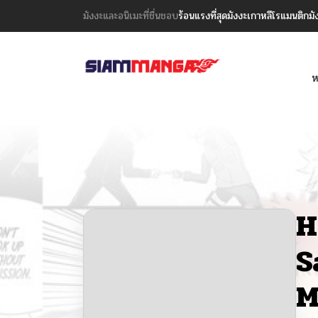
มังงะและอนิเมะที่ชื่นชอบ
ร้อนแรงที่สุด
มังงะเกาหลี
โรแมนติก
มั
ห
H
S
M