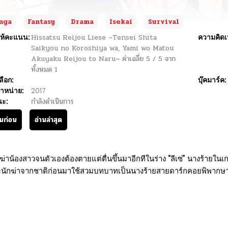
nga
Fantasy
Drama
Isekai
Survival
ห้คะแนน:
Hissatsu Reijou Liese ~Tensei Shita
ความคิดเ
Saikyou no Koroshiya wa, Yami wo Matou
Akuyaku Reijou to Naru~
ค่าเฉลี่ย
5
/
5
จาก
ทั้งหมด
1
ลือก:
บุ๊คมาร์ค:
ำหน่าย:
2017
นะ:
กำลังดำเนินการ
านก่อน
อ่านล่าสุด
่าน้องสาวจนตัวเองต้องตายแต่ตื่นขึ้นมาอีกทีในร่าง “ลีเซ่” นางร้ายในเกมจ
นักฆ่าจากชาติก่อนมาใช้สวมบทบาทเป็นนางร้ายสายดาร์กคอยพิพากษา