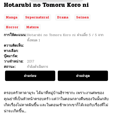
Hotarubi no Tomoru Koro ni
Manga
Supernatural
Drama
Seinen
Horror
Mature
การให้คะแนน:
Hotarubi no Tomoru Koro ni
ค่าเฉลี่ย
5
/
5
จาก
ทั้งหมด
1
ความคิดเห็น:
ทางเลือก:
บุ๊คมาร์ค:
วางจำหน่าย:
2017
สถานะ:
กำลังดำเนินการ
อ่านก่อน
อ่านล่าสุด
ครอบครัวทาดามุระ ได้มาที่หมู่บ้านฮิราซากะ เพราะงานศพของ
คุณย่าที่เป็นหัวหน้าครอบครัว แต่ว่าในตอนกลางคืนของวันนั้นกลับ
เกิดเรื่องไม่คาดฝันขึ้น และในตอนเช้าพวกเขาก็ได้เจอกับเรื่องที่ไม่
น่าจะเกิดขึ้น…