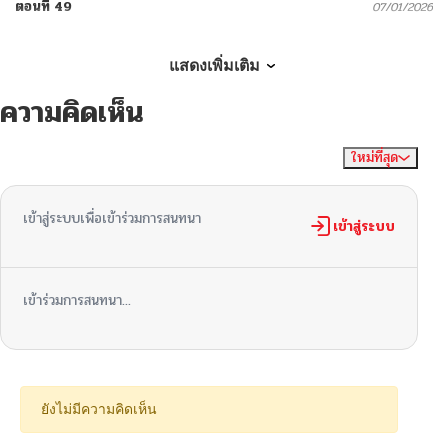
ตอนที่ 49
07/01/2026
ตอนที่ 48
06/29/2026
แสดงเพิ่มเติม
ความคิดเห็น
ตอนที่ 47
06/28/2026
ใหม่ที่สุด
ไม่มีความคิดเห็น
จัดเรียงตาม
ตอนที่ 46
06/24/2026
เข้าสู่ระบบเพื่อเข้าร่วมการสนทนา
ตอนที่ 45
เข้าสู่ระบบ
06/23/2026
ตอนที่ 44
06/17/2026
เข้าร่วมการสนทนา...
ตอนที่ 43
06/16/2026
ตอนที่ 42
06/16/2026
ยังไม่มีความคิดเห็น
ตอนที่ 41
06/16/2026