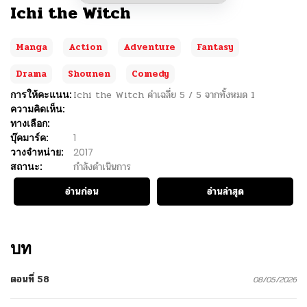
Ichi the Witch
Manga
Action
Adventure
Fantasy
Drama
Shounen
Comedy
การให้คะแนน:
Ichi the Witch
ค่าเฉลี่ย
5
/
5
จากทั้งหมด
1
ความคิดเห็น:
ทางเลือก:
บุ๊คมาร์ค:
1
วางจำหน่าย:
2017
สถานะ:
กำลังดำเนินการ
อ่านก่อน
อ่านล่าสุด
บท
ตอนที่ 58
08/05/2026