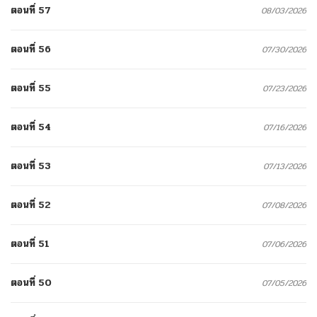
ตอนที่ 57
08/03/2026
ตอนที่ 56
07/30/2026
ตอนที่ 55
07/23/2026
ตอนที่ 54
07/16/2026
ตอนที่ 53
07/13/2026
ตอนที่ 52
07/08/2026
ตอนที่ 51
07/06/2026
ตอนที่ 50
07/05/2026