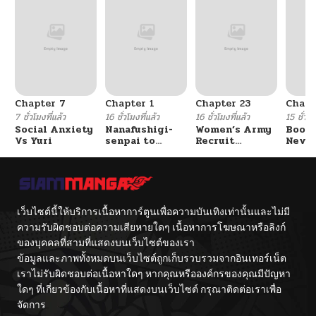
ตอนที่ 32
06/16/2026
ตอนที่ 31
06/16/2026
Chapter 7
Chapter 1
Chapter 23
Chapt
ตอนที่ 30
06/16/2026
7 ชั่วโมงที่แล้ว
16 ชั่วโมงที่แล้ว
16 ชั่วโมงที่แล้ว
15 ชั่วโม
Social Anxiety
Nanafushigi-
Women’s Army
Booty
Vs Yuri
senpai to
Recruit
Never
ตอนที่ 29
06/16/2026
Tetsujin-kun
Training
With
Center
Fight
ตอนที่ 28
06/16/2026
เว็บไซต์นี้ให้บริการเนื้อหาการ์ตูนเพื่อความบันเทิงเท่านั้นและไม่มี
ตอนที่ 27
06/16/2026
ความรับผิดชอบต่อความเสียหายใดๆ เนื้อหาการโฆษณาหรือลิงก์
ของบุคคลที่สามที่แสดงบนเว็บไซต์ของเรา
ข้อมูลและภาพทั้งหมดบนเว็บไซต์ถูกเก็บรวบรวมจากอินเทอร์เน็ต
ตอนที่ 26
06/16/2026
เราไม่รับผิดชอบต่อเนื้อหาใดๆ หากคุณหรือองค์กรของคุณมีปัญหา
ใดๆ ที่เกี่ยวข้องกับเนื้อหาที่แสดงบนเว็บไซต์ กรุณาติดต่อเราเพื่อ
ตอนที่ 25
06/16/2026
จัดการ