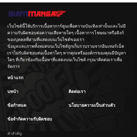
Tetsujin-kun
Training
With
Center
Fight
ตอนที่ 175
01/12/2026
เว็บไซต์นี้ให้บริการเนื้อหาการ์ตูนเพื่อความบันเทิงเท่านั้นและไม่มี
ตอนที่ 174
01/12/2026
ความรับผิดชอบต่อความเสียหายใดๆ เนื้อหาการโฆษณาหรือลิงก์
ของบุคคลที่สามที่แสดงบนเว็บไซต์ของเรา
ข้อมูลและภาพทั้งหมดบนเว็บไซต์ถูกเก็บรวบรวมจากอินเทอร์เน็ต
ตอนที่ 173
01/12/2026
เราไม่รับผิดชอบต่อเนื้อหาใดๆ หากคุณหรือองค์กรของคุณมีปัญหา
ใดๆ ที่เกี่ยวข้องกับเนื้อหาที่แสดงบนเว็บไซต์ กรุณาติดต่อเราเพื่อ
ตอนที่ 172
01/12/2026
จัดการ
หน้าแรก
ตอนที่ 171
01/12/2026
บทนำ
ติดต่อเรา
ตอนที่ 170
01/12/2026
ข้อกำหนด
นโยบายความเป็นส่วนตัว
ตอนที่ 169
01/12/2026
ข้อจำกัดความรับผิดชอบ
ตอนที่ 168
01/04/2026
คำสำคัญ