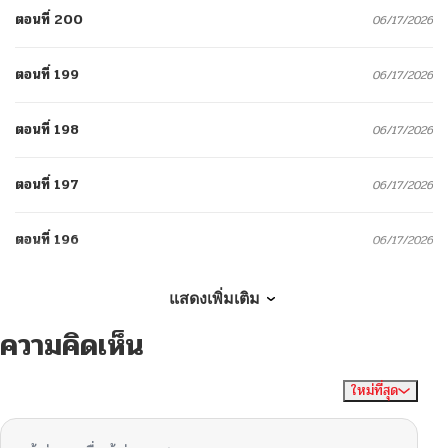
ตอนที่ 200
06/17/2026
ตอนที่ 199
06/17/2026
ตอนที่ 198
06/17/2026
ตอนที่ 197
06/17/2026
ตอนที่ 196
06/17/2026
ตอนที่ 195
06/17/2026
แสดงเพิ่มเติม
ความคิดเห็น
ตอนที่ 194
06/17/2026
ใหม่ที่สุด
ไม่มีความคิดเห็น
จัดเรียงตาม
ตอนที่ 193
06/17/2026