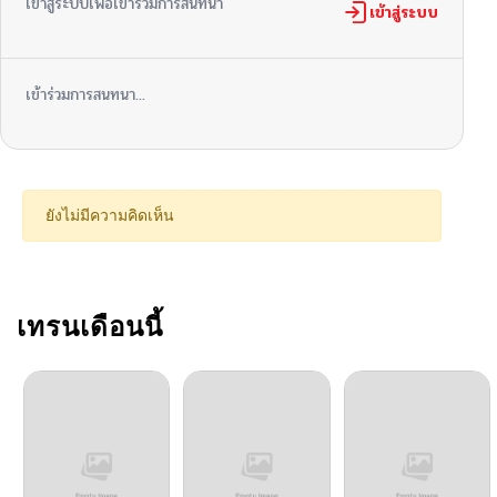
เข้าสู่ระบบเพื่อเข้าร่วมการสนทนา
ตอนที่ 192
เข้าสู่ระบบ
06/17/2026
ตอนที่ 191
06/17/2026
เข้าร่วมการสนทนา...
ตอนที่ 190
06/17/2026
ตอนที่ 189
05/29/2026
ยังไม่มีความคิดเห็น
ตอนที่ 188
05/29/2026
ตอนที่ 187
เทรนเดือนนี้
05/29/2026
ตอนที่ 186
05/29/2026
ตอนที่ 185
05/29/2026