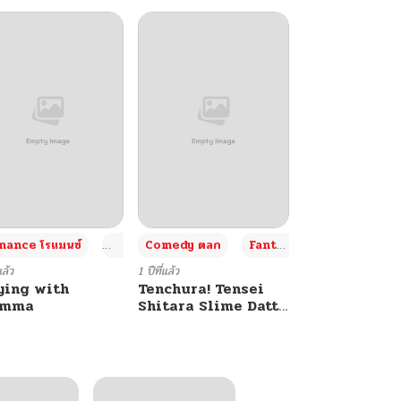
+4
+4
+3
ance โรแมนซ์
Adult ผู้ใหญ่
Comedy ตลก
Fantasy แฟนตาซี
แล้ว
1 ปีที่แล้ว
ying with
Tenchura! Tensei
umma
Shitara Slime Datta
Ken