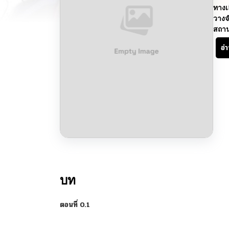
ทางเ
วางจ
สถา
อ่
บท
ตอนที่ 0.1