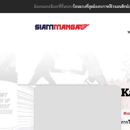
มังงะและอนิเมะที่ชื่นชอบ
ร้อนแรงที่สุด
มังงะเกาหลี
โรแมนติก
มั
ห
K
Ma
การใ