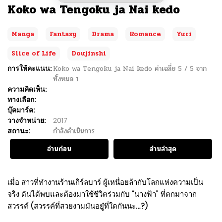
Koko wa Tengoku ja Nai kedo
Manga
Fantasy
Drama
Romance
Yuri
Slice of Life
Doujinshi
การให้คะแนน:
Koko wa Tengoku ja Nai kedo
ค่าเฉลี่ย
5
/
5
จาก
ทั้งหมด
1
ความคิดเห็น:
ทางเลือก:
บุ๊คมาร์ค:
วางจำหน่าย:
2017
สถานะ:
กำลังดำเนินการ
อ่านก่อน
อ่านล่าสุด
เมื่อ สาวที่ทำงานร้านเกิร์ลบาร์ ผู้เหนื่อยล้ากับโลกแห่งความเป็น
จริง ดันได้พบและต้องมาใช้ชีวิตร่วมกับ “นางฟ้า” ที่ตกมาจาก
สวรรค์ (สวรรค์ที่สวยงามมันอยู๋ที่ใดกันนะ…?)